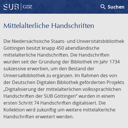
search
Suchen
GDZ
Mittelalterliche Handschriften
Die Niedersächsische Staats- und Universitätsbibliothek
Göttingen besitzt knapp 450 abendländische
mittelalterliche Handschriften. Die Handschriften
wurden seit der Gründung der Bibliothek im Jahr 1734
sukzessive erworben, um den Bestand der
Universalbibliothek zu ergänzen. Im Rahmen des von
der Deutschen Digitalen Bibliothek geförderten Projekts
„Digitalisierung der mittelalterlichen volkssprachlichen
Handschriften der SUB Göttingen“ wurden in einem
ersten Schritt 74 Handschriften digitalisiert. Die
Kollektion wird zukünftig um weitere mittelalterliche
Handschriften erweitert werden.