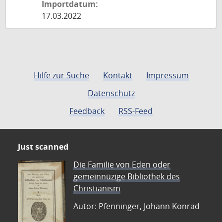
Importdatum:
17.03.2022
Hilfe zur Suche
Kontakt
Impressum
Datenschutz
Feedback
RSS-Feed
Just scanned
Die Familie von Eden oder
gemeinnüzige Bibliothek des
Christianism
Autor: Pfenninger, Johann Konrad