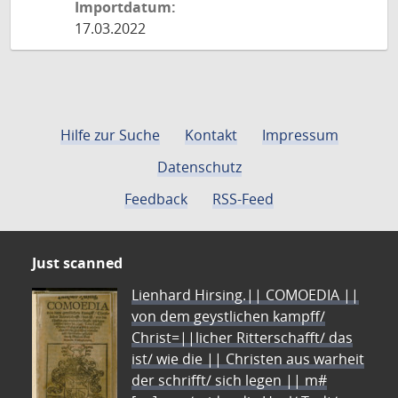
Importdatum:
17.03.2022
Hilfe zur Suche
Kontakt
Impressum
Datenschutz
Feedback
RSS-Feed
Just scanned
Lienhard Hirsing.|| COMOEDIA ||
von dem geystlichen kampff/
Christ=||licher Ritterschafft/ das
ist/ wie die || Christen aus warheit
der schrifft/ sich legen || m#