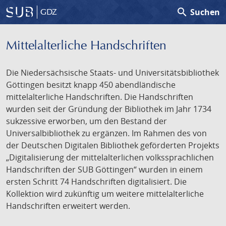
search
Suchen
GDZ
Mittelalterliche Handschriften
Die Niedersächsische Staats- und Universitätsbibliothek
Göttingen besitzt knapp 450 abendländische
mittelalterliche Handschriften. Die Handschriften
wurden seit der Gründung der Bibliothek im Jahr 1734
sukzessive erworben, um den Bestand der
Universalbibliothek zu ergänzen. Im Rahmen des von
der Deutschen Digitalen Bibliothek geförderten Projekts
„Digitalisierung der mittelalterlichen volkssprachlichen
Handschriften der SUB Göttingen“ wurden in einem
ersten Schritt 74 Handschriften digitalisiert. Die
Kollektion wird zukünftig um weitere mittelalterliche
Handschriften erweitert werden.