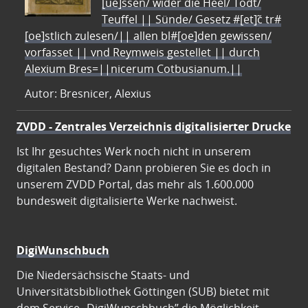
[ue]ssen/ wider die Heel/ Todt/
Teuffel || Sünde/ Gesetz #[et]c̃ tr#
[oe]stlich zulesen/|| allen bl#[oe]den gewissen/
vorfasset || vnd Reymweis gestellet || durch
Alexium Bres=||nicerum Cotbusianum.||
Autor: Bresnicer, Alexius
ZVDD - Zentrales Verzeichnis digitalisierter Drucke
Ist Ihr gesuchtes Werk noch nicht in unserem
digitalen Bestand? Dann probieren Sie es doch in
unserem ZVDD Portal, das mehr als 1.600.000
bundesweit digitalisierte Werke nachweist.
DigiWunschbuch
Die Niedersächsische Staats- und
Universitätsbibliothek Göttingen (SUB) bietet mit