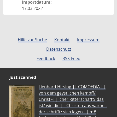
Importdatum:
17.03.2022
Hilfe zur Suche
Kontakt
Impressum
Datenschutz
Feedback
RSS-Feed
Just scanned
Lienhard Hirsing.|| COMOEDIA ||
von dem geystlichen kampff/
Christ=||licher Ritterschafft/ das
ist/ wie die || Christen aus warheit
der schrifft/ sich legen || m#