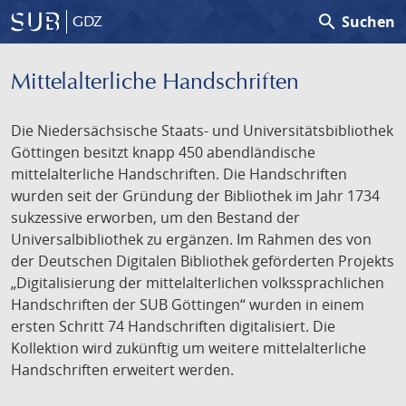
search
Suchen
GDZ
Mittelalterliche Handschriften
Die Niedersächsische Staats- und Universitätsbibliothek
Göttingen besitzt knapp 450 abendländische
mittelalterliche Handschriften. Die Handschriften
wurden seit der Gründung der Bibliothek im Jahr 1734
sukzessive erworben, um den Bestand der
Universalbibliothek zu ergänzen. Im Rahmen des von
der Deutschen Digitalen Bibliothek geförderten Projekts
„Digitalisierung der mittelalterlichen volkssprachlichen
Handschriften der SUB Göttingen“ wurden in einem
ersten Schritt 74 Handschriften digitalisiert. Die
Kollektion wird zukünftig um weitere mittelalterliche
Handschriften erweitert werden.