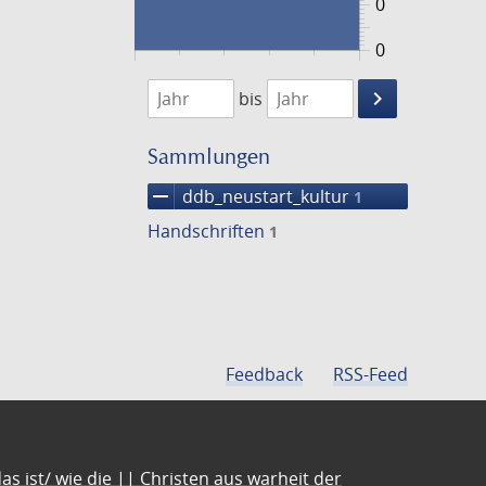
0
0
1474
1475
keyboard_arrow_right
bis
Suche
einschränke
Sammlungen
remove
ddb_neustart_kultur
1
Handschriften
1
Feedback
RSS-Feed
s ist/ wie die || Christen aus warheit der