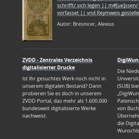
schrifft/ sich legen || m#[ue]ssen/
vorfasset || vnd Reymweis gestel
Autor: Bresnicer, Alexius
ZVDD - Zentrales Verzeichnis
DigiWun
digitalisierter Drucke
Die Nied
Ist Ihr gesuchtes Werk noch nicht in
Universit
unserem digitalen Bestand? Dann
(SUB) bie
probieren Sie es doch in unserem
„DigiWun
ZVDD Portal, das mehr als 1.600.000
Patenscha
bundesweit digitalisierte Werke
von Büch
nachweist.
Übernehm
die Digit
Wunschb