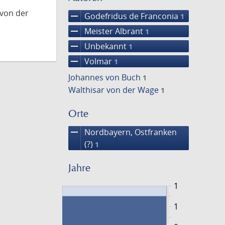
 von der
remove
Godefridus de Franconia
1
remove
Meister Albrant
1
remove
Unbekannt
1
remove
Volmar
1
Johannes von Buch
1
Walthisar von der Wage
1
Orte
remove
Nordbayern, Ostfranken
(?)
1
Jahre
1
1