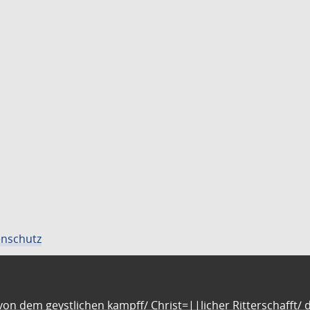
nschutz
n dem geystlichen kampff/ Christ=||licher Ritterschafft/ da