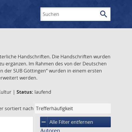
search
Suchen
lterliche Handschriften. Die Handschriften wurden
k zu ergänzen. Im Rahmen des von der Deutschen
ften der SUB Göttingen“ wurden in einem ersten
 erweitert werden.
Kultur |
Status:
laufend
er
sortiert nach
remove
Alle Filter entfernen
Autoren