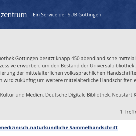
gszentrum
Ein Service der SUB Göttingen
liothek Göttingen besitzt knapp 450 abendländische mittela
ukzessive erworben, um den Bestand der Universalbibliothe
lisierung der mittelalterlichen volkssprachlichen Handschri
ion wird zukünftig um weitere mittelalterliche Handschriften
ultur und Medien, Deutsche Digitale Bibliothek, Neustart 
1 Treff
sch-medizinisch-naturkundliche Sammelhandschrift