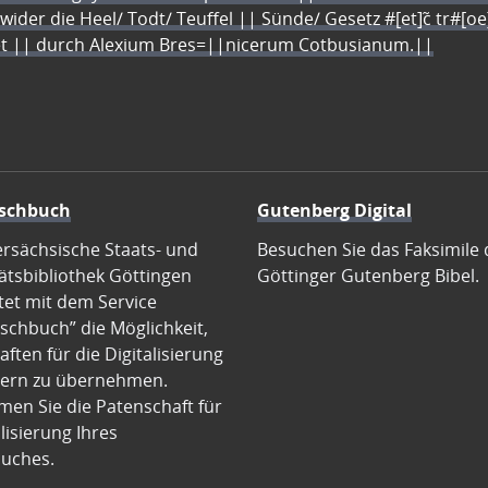
 wider die Heel/ Todt/ Teuffel || Sünde/ Gesetz #[et]c̃ tr#[o
let || durch Alexium Bres=||nicerum Cotbusianum.||
schbuch
Gutenberg Digital
ersächsische Staats- und
Besuchen Sie das Faksimile 
ätsbibliothek Göttingen
Göttinger Gutenberg Bibel.
tet mit dem Service
schbuch” die Möglichkeit,
ften für die Digitalisierung
ern zu übernehmen.
en Sie die Patenschaft für
alisierung Ihres
uches.