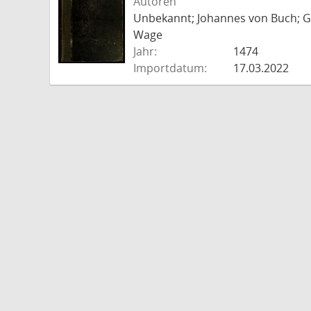
Autoren
Unbekannt; Johannes von Buch; Go
Wage
Jahr:
1474
Importdatum:
17.03.2022