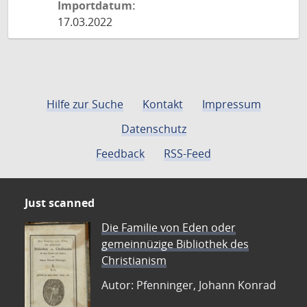
Importdatum:
17.03.2022
Hilfe zur Suche
Kontakt
Impressum
Datenschutz
Feedback
RSS-Feed
Just scanned
Die Familie von Eden oder
gemeinnüzige Bibliothek des
Christianism
Autor: Pfenninger, Johann Konrad