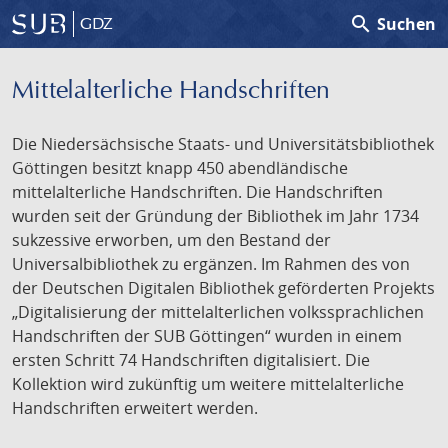
search
Suchen
GDZ
Mittelalterliche Handschriften
Die Niedersächsische Staats- und Universitätsbibliothek
Göttingen besitzt knapp 450 abendländische
mittelalterliche Handschriften. Die Handschriften
wurden seit der Gründung der Bibliothek im Jahr 1734
sukzessive erworben, um den Bestand der
Universalbibliothek zu ergänzen. Im Rahmen des von
der Deutschen Digitalen Bibliothek geförderten Projekts
„Digitalisierung der mittelalterlichen volkssprachlichen
Handschriften der SUB Göttingen“ wurden in einem
ersten Schritt 74 Handschriften digitalisiert. Die
Kollektion wird zukünftig um weitere mittelalterliche
Handschriften erweitert werden.