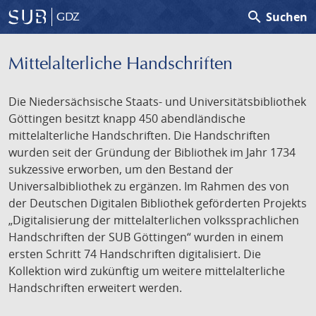
search
Suchen
GDZ
Mittelalterliche Handschriften
Die Niedersächsische Staats- und Universitätsbibliothek
Göttingen besitzt knapp 450 abendländische
mittelalterliche Handschriften. Die Handschriften
wurden seit der Gründung der Bibliothek im Jahr 1734
sukzessive erworben, um den Bestand der
Universalbibliothek zu ergänzen. Im Rahmen des von
der Deutschen Digitalen Bibliothek geförderten Projekts
„Digitalisierung der mittelalterlichen volkssprachlichen
Handschriften der SUB Göttingen“ wurden in einem
ersten Schritt 74 Handschriften digitalisiert. Die
Kollektion wird zukünftig um weitere mittelalterliche
Handschriften erweitert werden.