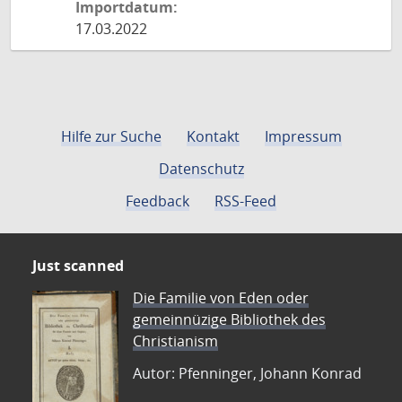
Importdatum:
17.03.2022
Hilfe zur Suche
Kontakt
Impressum
Datenschutz
Feedback
RSS-Feed
Just scanned
Die Familie von Eden oder
gemeinnüzige Bibliothek des
Christianism
Autor: Pfenninger, Johann Konrad