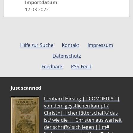
Importdatum:
17.03.2022
Hilfe zur Suche
Kontakt
Impressum
Datenschutz
Feedback
RSS-Feed
Just scanned
Lienhard Hirsing.|| COMOEDIA ||
von dem geystlichen kampff/
Christ=||licher Ritterschafft/ das
ist/ wie die || Christen aus warheit
der schrifft/ sich legen || m#