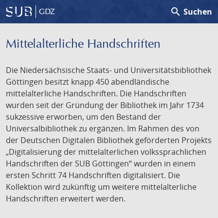
search
Suchen
GDZ
Mittelalterliche Handschriften
Die Niedersächsische Staats- und Universitätsbibliothek
Göttingen besitzt knapp 450 abendländische
mittelalterliche Handschriften. Die Handschriften
wurden seit der Gründung der Bibliothek im Jahr 1734
sukzessive erworben, um den Bestand der
Universalbibliothek zu ergänzen. Im Rahmen des von
der Deutschen Digitalen Bibliothek geförderten Projekts
„Digitalisierung der mittelalterlichen volkssprachlichen
Handschriften der SUB Göttingen“ wurden in einem
ersten Schritt 74 Handschriften digitalisiert. Die
Kollektion wird zukünftig um weitere mittelalterliche
Handschriften erweitert werden.