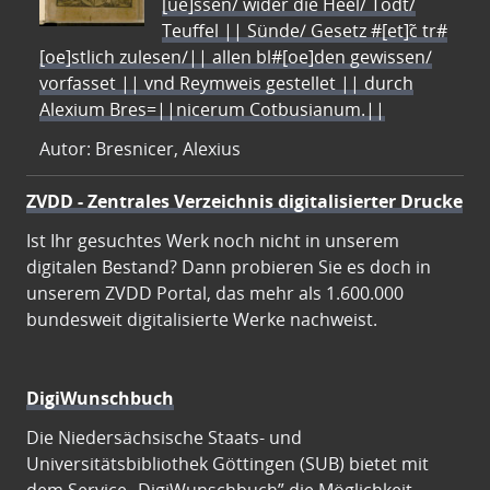
[ue]ssen/ wider die Heel/ Todt/
Teuffel || Sünde/ Gesetz #[et]c̃ tr#
[oe]stlich zulesen/|| allen bl#[oe]den gewissen/
vorfasset || vnd Reymweis gestellet || durch
Alexium Bres=||nicerum Cotbusianum.||
Autor: Bresnicer, Alexius
ZVDD - Zentrales Verzeichnis digitalisierter Drucke
Ist Ihr gesuchtes Werk noch nicht in unserem
digitalen Bestand? Dann probieren Sie es doch in
unserem ZVDD Portal, das mehr als 1.600.000
bundesweit digitalisierte Werke nachweist.
DigiWunschbuch
Die Niedersächsische Staats- und
Universitätsbibliothek Göttingen (SUB) bietet mit