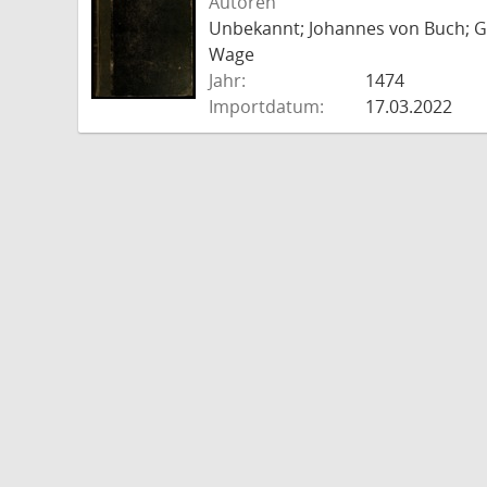
Autoren
Unbekannt; Johannes von Buch; Go
Wage
Jahr:
1474
Importdatum:
17.03.2022