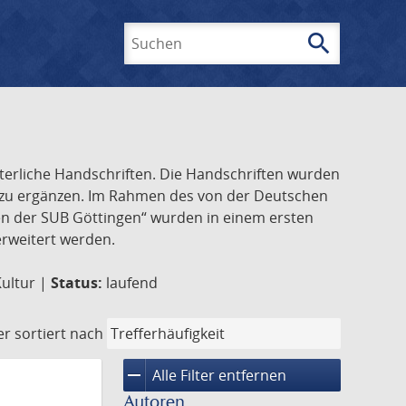
search
Suchen
lterliche Handschriften. Die Handschriften wurden
k zu ergänzen. Im Rahmen des von der Deutschen
ften der SUB Göttingen“ wurden in einem ersten
 erweitert werden.
Kultur |
Status:
laufend
er
sortiert nach
remove
Alle Filter entfernen
Autoren