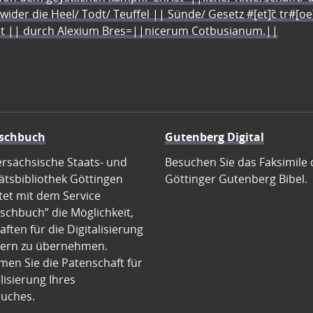
 wider die Heel/ Todt/ Teuffel || Sünde/ Gesetz #[et]c̃ tr#[o
let || durch Alexium Bres=||nicerum Cotbusianum.||
schbuch
Gutenberg Digital
ersächsische Staats- und
Besuchen Sie das Faksimile 
ätsbibliothek Göttingen
Göttinger Gutenberg Bibel.
tet mit dem Service
schbuch” die Möglichkeit,
ften für die Digitalisierung
ern zu übernehmen.
en Sie die Patenschaft für
alisierung Ihres
uches.