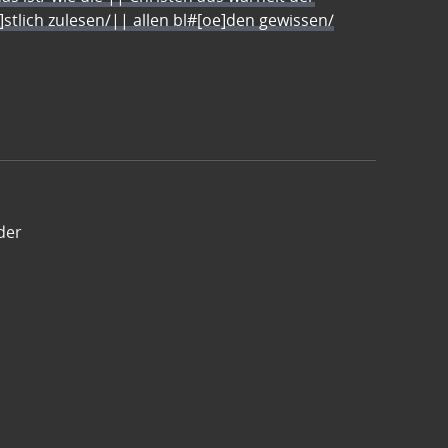
e]stlich zulesen/|| allen bl#[oe]den gewissen/
der