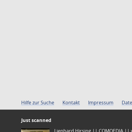
Hilfe zur Suche
Kontakt
Impressum
Date
Just scanned
Lienhard Hirsing.|| COMOEDIA || vo