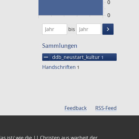
0
0
1474
1475
keyboard_arrow_right
bis
Suche
einschränke
Sammlungen
remove
ddb_neustart_kultur
1
Handschriften
1
Feedback
RSS-Feed
s ist/ wie die || Christen aus warheit der