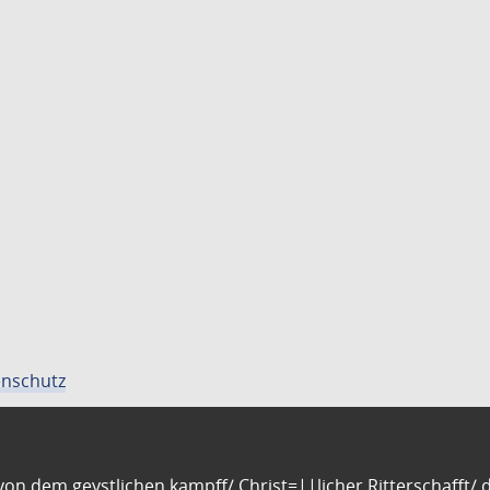
nschutz
n dem geystlichen kampff/ Christ=||licher Ritterschafft/ da