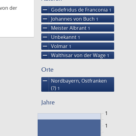
 von der
remove
Godefridus de Franconia
1
remove
Johannes von Buch
1
remove
Meister Albrant
1
remove
Unbekannt
1
remove
Volmar
1
remove
Walthisar von der Wage
1
Orte
remove
Nordbayern, Ostfranken
(?)
1
Jahre
1
1