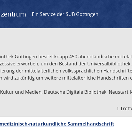
gszentrum
Ein Service der SUB Göttingen
liothek Göttingen besitzt knapp 450 abendländische mittela
ukzessive erworben, um den Bestand der Universalbibliothe
lisierung der mittelalterlichen volkssprachlichen Handschri
ion wird zukünftig um weitere mittelalterliche Handschriften
ultur und Medien, Deutsche Digitale Bibliothek, Neustart 
1 Treff
sch-medizinisch-naturkundliche Sammelhandschrift