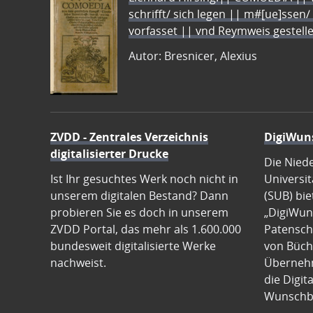
schrifft/ sich legen || m#[ue]ssen/
vorfasset || vnd Reymweis gestel
Autor: Bresnicer, Alexius
ZVDD - Zentrales Verzeichnis
DigiWun
digitalisierter Drucke
Die Nied
Ist Ihr gesuchtes Werk noch nicht in
Universit
unserem digitalen Bestand? Dann
(SUB) bie
probieren Sie es doch in unserem
„DigiWun
ZVDD Portal, das mehr als 1.600.000
Patenscha
bundesweit digitalisierte Werke
von Büch
nachweist.
Übernehm
die Digit
Wunschb