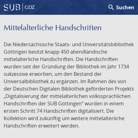
search
Suchen
GDZ
Mittelalterliche Handschriften
Die Niedersächsische Staats- und Universitätsbibliothek
Göttingen besitzt knapp 450 abendländische
mittelalterliche Handschriften. Die Handschriften
wurden seit der Gründung der Bibliothek im Jahr 1734
sukzessive erworben, um den Bestand der
Universalbibliothek zu ergänzen. Im Rahmen des von
der Deutschen Digitalen Bibliothek geförderten Projekts
„Digitalisierung der mittelalterlichen volkssprachlichen
Handschriften der SUB Göttingen“ wurden in einem
ersten Schritt 74 Handschriften digitalisiert. Die
Kollektion wird zukünftig um weitere mittelalterliche
Handschriften erweitert werden.