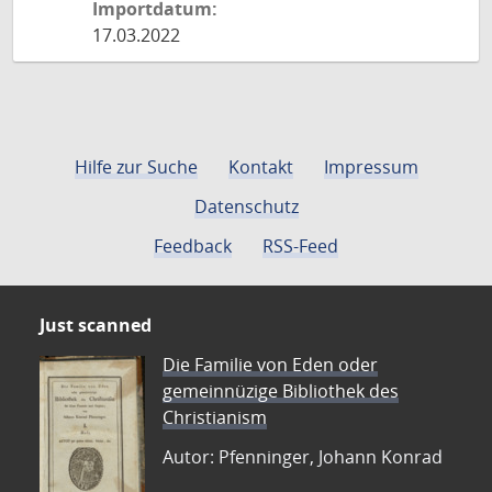
Importdatum:
17.03.2022
Hilfe zur Suche
Kontakt
Impressum
Datenschutz
Feedback
RSS-Feed
Just scanned
Die Familie von Eden oder
gemeinnüzige Bibliothek des
Christianism
Autor: Pfenninger, Johann Konrad