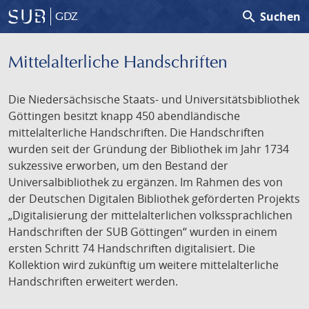
search
Suchen
GDZ
Mittelalterliche Handschriften
Die Niedersächsische Staats- und Universitätsbibliothek
Göttingen besitzt knapp 450 abendländische
mittelalterliche Handschriften. Die Handschriften
wurden seit der Gründung der Bibliothek im Jahr 1734
sukzessive erworben, um den Bestand der
Universalbibliothek zu ergänzen. Im Rahmen des von
der Deutschen Digitalen Bibliothek geförderten Projekts
„Digitalisierung der mittelalterlichen volkssprachlichen
Handschriften der SUB Göttingen“ wurden in einem
ersten Schritt 74 Handschriften digitalisiert. Die
Kollektion wird zukünftig um weitere mittelalterliche
Handschriften erweitert werden.