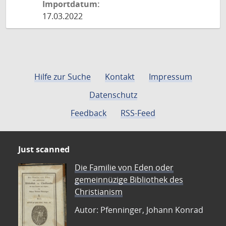
Importdatum:
17.03.2022
Hilfe zur Suche
Kontakt
Impressum
Datenschutz
Feedback
RSS-Feed
Just scanned
Die Familie von Eden oder
gemeinnüzige Bibliothek des
Christianism
Autor: Pfenninger, Johann Konrad