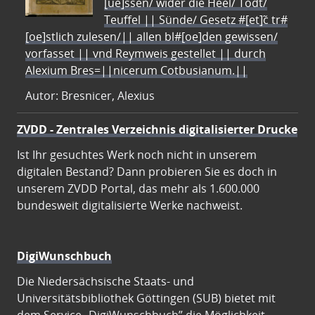
[ue]ssen/ wider die Heel/ Todt/
Teuffel || Sünde/ Gesetz #[et]c̃ tr#
[oe]stlich zulesen/|| allen bl#[oe]den gewissen/
vorfasset || vnd Reymweis gestellet || durch
Alexium Bres=||nicerum Cotbusianum.||
Autor: Bresnicer, Alexius
ZVDD - Zentrales Verzeichnis digitalisierter Drucke
Ist Ihr gesuchtes Werk noch nicht in unserem
digitalen Bestand? Dann probieren Sie es doch in
unserem ZVDD Portal, das mehr als 1.600.000
bundesweit digitalisierte Werke nachweist.
DigiWunschbuch
Die Niedersächsische Staats- und
Universitätsbibliothek Göttingen (SUB) bietet mit