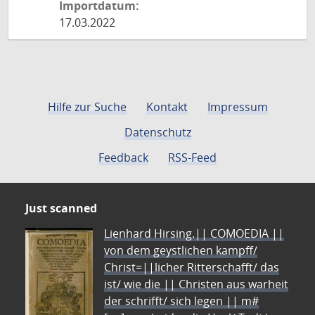
Importdatum:
17.03.2022
Hilfe zur Suche
Kontakt
Impressum
Datenschutz
Feedback
RSS-Feed
Just scanned
Lienhard Hirsing.|| COMOEDIA ||
von dem geystlichen kampff/
Christ=||licher Ritterschafft/ das
ist/ wie die || Christen aus warheit
der schrifft/ sich legen || m#