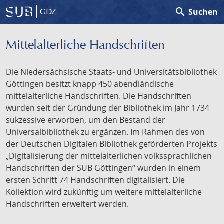
search
Suchen
GDZ
Mittelalterliche Handschriften
Die Niedersächsische Staats- und Universitätsbibliothek
Göttingen besitzt knapp 450 abendländische
mittelalterliche Handschriften. Die Handschriften
wurden seit der Gründung der Bibliothek im Jahr 1734
sukzessive erworben, um den Bestand der
Universalbibliothek zu ergänzen. Im Rahmen des von
der Deutschen Digitalen Bibliothek geförderten Projekts
„Digitalisierung der mittelalterlichen volkssprachlichen
Handschriften der SUB Göttingen“ wurden in einem
ersten Schritt 74 Handschriften digitalisiert. Die
Kollektion wird zukünftig um weitere mittelalterliche
Handschriften erweitert werden.