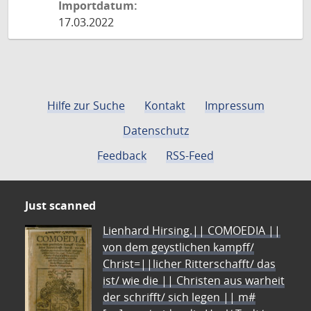
Importdatum:
17.03.2022
Hilfe zur Suche
Kontakt
Impressum
Datenschutz
Feedback
RSS-Feed
Just scanned
Lienhard Hirsing.|| COMOEDIA ||
von dem geystlichen kampff/
Christ=||licher Ritterschafft/ das
ist/ wie die || Christen aus warheit
der schrifft/ sich legen || m#