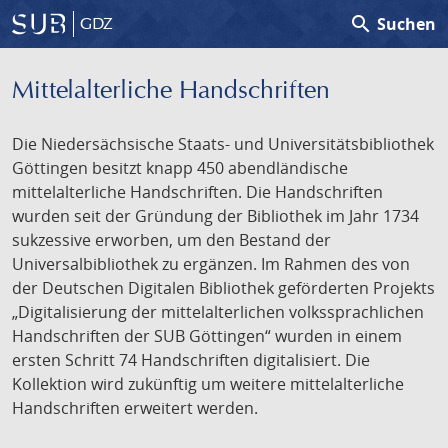
search
Suchen
GDZ
Mittelalterliche Handschriften
Die Niedersächsische Staats- und Universitätsbibliothek
Göttingen besitzt knapp 450 abendländische
mittelalterliche Handschriften. Die Handschriften
wurden seit der Gründung der Bibliothek im Jahr 1734
sukzessive erworben, um den Bestand der
Universalbibliothek zu ergänzen. Im Rahmen des von
der Deutschen Digitalen Bibliothek geförderten Projekts
„Digitalisierung der mittelalterlichen volkssprachlichen
Handschriften der SUB Göttingen“ wurden in einem
ersten Schritt 74 Handschriften digitalisiert. Die
Kollektion wird zukünftig um weitere mittelalterliche
Handschriften erweitert werden.