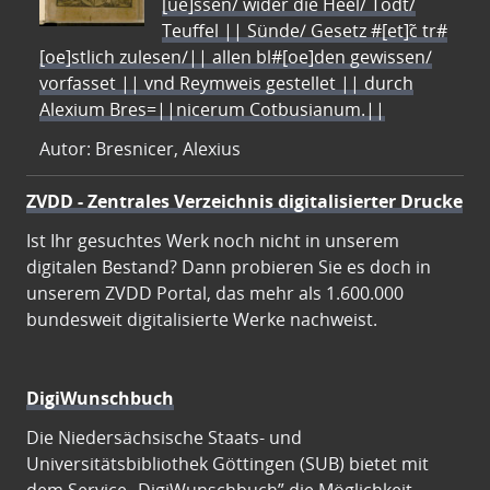
[ue]ssen/ wider die Heel/ Todt/
Teuffel || Sünde/ Gesetz #[et]c̃ tr#
[oe]stlich zulesen/|| allen bl#[oe]den gewissen/
vorfasset || vnd Reymweis gestellet || durch
Alexium Bres=||nicerum Cotbusianum.||
Autor: Bresnicer, Alexius
ZVDD - Zentrales Verzeichnis digitalisierter Drucke
Ist Ihr gesuchtes Werk noch nicht in unserem
digitalen Bestand? Dann probieren Sie es doch in
unserem ZVDD Portal, das mehr als 1.600.000
bundesweit digitalisierte Werke nachweist.
DigiWunschbuch
Die Niedersächsische Staats- und
Universitätsbibliothek Göttingen (SUB) bietet mit