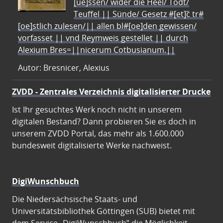
[ue]ssen/ wider die Heel/ Todt/
Teuffel || Sünde/ Gesetz #[et]c̃ tr#
[oe]stlich zulesen/|| allen bl#[oe]den gewissen/
vorfasset || vnd Reymweis gestellet || durch
Alexium Bres=||nicerum Cotbusianum.||
Autor: Bresnicer, Alexius
ZVDD - Zentrales Verzeichnis digitalisierter Drucke
Ist Ihr gesuchtes Werk noch nicht in unserem
digitalen Bestand? Dann probieren Sie es doch in
unserem ZVDD Portal, das mehr als 1.600.000
bundesweit digitalisierte Werke nachweist.
DigiWunschbuch
Die Niedersächsische Staats- und
Universitätsbibliothek Göttingen (SUB) bietet mit