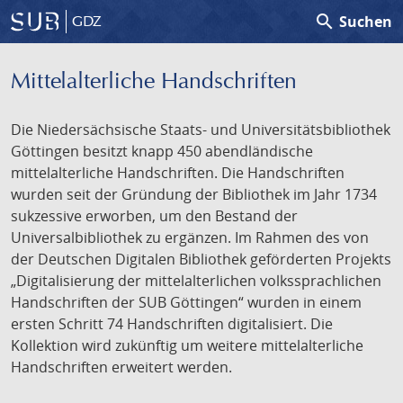
search
Suchen
GDZ
Mittelalterliche Handschriften
Die Niedersächsische Staats- und Universitätsbibliothek
Göttingen besitzt knapp 450 abendländische
mittelalterliche Handschriften. Die Handschriften
wurden seit der Gründung der Bibliothek im Jahr 1734
sukzessive erworben, um den Bestand der
Universalbibliothek zu ergänzen. Im Rahmen des von
der Deutschen Digitalen Bibliothek geförderten Projekts
„Digitalisierung der mittelalterlichen volkssprachlichen
Handschriften der SUB Göttingen“ wurden in einem
ersten Schritt 74 Handschriften digitalisiert. Die
Kollektion wird zukünftig um weitere mittelalterliche
Handschriften erweitert werden.