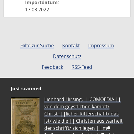
Importdatum:
17.03.2022
Hilfe zur Suche
Kontakt
Impressum
Datenschutz
Feedback
RSS-Feed
Just scanned
Lienhard Hirsing.|| COMOEDIA ||
von dem geystlichen kampff/
Christ=||licher Ritterschafft/ das
ist/ wie die || Christen aus warheit
der schrifft/ sich legen || m#