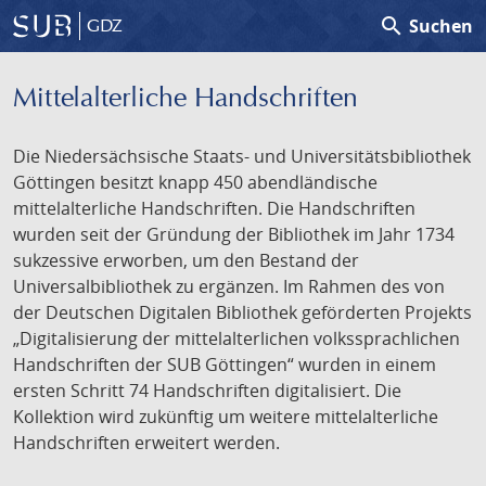
search
Suchen
GDZ
Mittelalterliche Handschriften
Die Niedersächsische Staats- und Universitätsbibliothek
Göttingen besitzt knapp 450 abendländische
mittelalterliche Handschriften. Die Handschriften
wurden seit der Gründung der Bibliothek im Jahr 1734
sukzessive erworben, um den Bestand der
Universalbibliothek zu ergänzen. Im Rahmen des von
der Deutschen Digitalen Bibliothek geförderten Projekts
„Digitalisierung der mittelalterlichen volkssprachlichen
Handschriften der SUB Göttingen“ wurden in einem
ersten Schritt 74 Handschriften digitalisiert. Die
Kollektion wird zukünftig um weitere mittelalterliche
Handschriften erweitert werden.