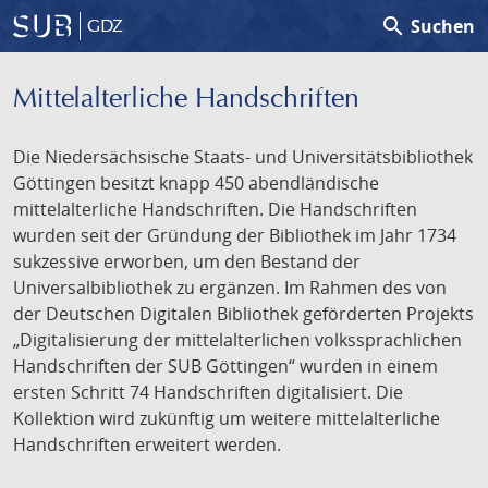
search
Suchen
GDZ
Mittelalterliche Handschriften
Die Niedersächsische Staats- und Universitätsbibliothek
Göttingen besitzt knapp 450 abendländische
mittelalterliche Handschriften. Die Handschriften
wurden seit der Gründung der Bibliothek im Jahr 1734
sukzessive erworben, um den Bestand der
Universalbibliothek zu ergänzen. Im Rahmen des von
der Deutschen Digitalen Bibliothek geförderten Projekts
„Digitalisierung der mittelalterlichen volkssprachlichen
Handschriften der SUB Göttingen“ wurden in einem
ersten Schritt 74 Handschriften digitalisiert. Die
Kollektion wird zukünftig um weitere mittelalterliche
Handschriften erweitert werden.