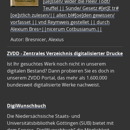
[ue]ssen/ wider die Heel/ Todt/
Teuffel || Sünde/ Gesetz #[et]c̃ tr#
[oe]stlich zulesen/|| allen bl#[oe]den gewissen/
vorfasset || vnd Reymweis gestellet || durch
Alexium Bres=||nicerum Cotbusianum.||
Autor: Bresnicer, Alexius
ZVDD - Zentrales Verzeichnis digitalisierter Drucke
Ist Ihr gesuchtes Werk noch nicht in unserem
digitalen Bestand? Dann probieren Sie es doch in
unserem ZVDD Portal, das mehr als 1.600.000
bundesweit digitalisierte Werke nachweist.
DigiWunschbuch
Die Niedersächsische Staats- und
Universitätsbibliothek Göttingen (SUB) bietet mit