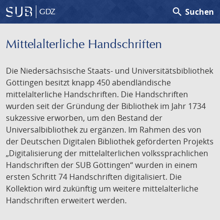
search
Suchen
GDZ
Mittelalterliche Handschriften
Die Niedersächsische Staats- und Universitätsbibliothek
Göttingen besitzt knapp 450 abendländische
mittelalterliche Handschriften. Die Handschriften
wurden seit der Gründung der Bibliothek im Jahr 1734
sukzessive erworben, um den Bestand der
Universalbibliothek zu ergänzen. Im Rahmen des von
der Deutschen Digitalen Bibliothek geförderten Projekts
„Digitalisierung der mittelalterlichen volkssprachlichen
Handschriften der SUB Göttingen“ wurden in einem
ersten Schritt 74 Handschriften digitalisiert. Die
Kollektion wird zukünftig um weitere mittelalterliche
Handschriften erweitert werden.