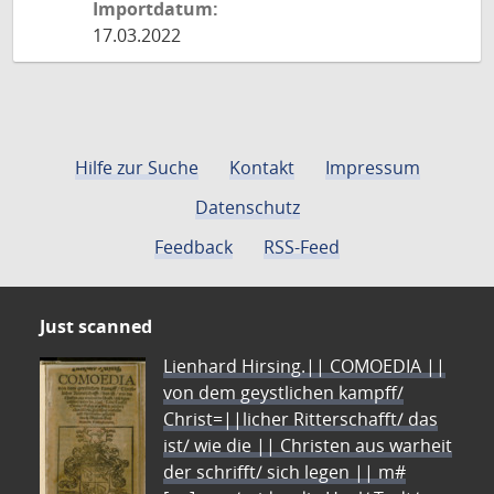
Importdatum:
17.03.2022
Hilfe zur Suche
Kontakt
Impressum
Datenschutz
Feedback
RSS-Feed
Just scanned
Lienhard Hirsing.|| COMOEDIA ||
von dem geystlichen kampff/
Christ=||licher Ritterschafft/ das
ist/ wie die || Christen aus warheit
der schrifft/ sich legen || m#