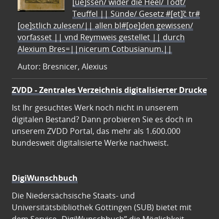
[ue]ssen/ wider die Heel/ Todt/
Teuffel || Sünde/ Gesetz #[et]c̃ tr#
[oe]stlich zulesen/|| allen bl#[oe]den gewissen/
vorfasset || vnd Reymweis gestellet || durch
Alexium Bres=||nicerum Cotbusianum.||
Autor: Bresnicer, Alexius
ZVDD - Zentrales Verzeichnis digitalisierter Drucke
Ist Ihr gesuchtes Werk noch nicht in unserem
digitalen Bestand? Dann probieren Sie es doch in
unserem ZVDD Portal, das mehr als 1.600.000
bundesweit digitalisierte Werke nachweist.
DigiWunschbuch
Die Niedersächsische Staats- und
Universitätsbibliothek Göttingen (SUB) bietet mit