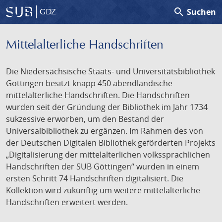
search
Suchen
GDZ
Mittelalterliche Handschriften
Die Niedersächsische Staats- und Universitätsbibliothek
Göttingen besitzt knapp 450 abendländische
mittelalterliche Handschriften. Die Handschriften
wurden seit der Gründung der Bibliothek im Jahr 1734
sukzessive erworben, um den Bestand der
Universalbibliothek zu ergänzen. Im Rahmen des von
der Deutschen Digitalen Bibliothek geförderten Projekts
„Digitalisierung der mittelalterlichen volkssprachlichen
Handschriften der SUB Göttingen“ wurden in einem
ersten Schritt 74 Handschriften digitalisiert. Die
Kollektion wird zukünftig um weitere mittelalterliche
Handschriften erweitert werden.