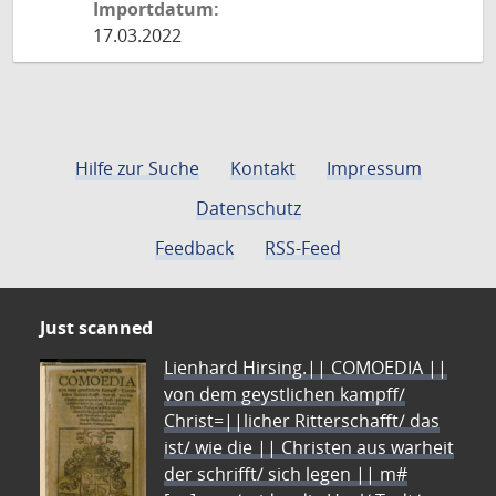
Importdatum:
17.03.2022
Hilfe zur Suche
Kontakt
Impressum
Datenschutz
Feedback
RSS-Feed
Just scanned
Lienhard Hirsing.|| COMOEDIA ||
von dem geystlichen kampff/
Christ=||licher Ritterschafft/ das
ist/ wie die || Christen aus warheit
der schrifft/ sich legen || m#