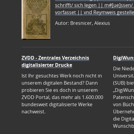
schrifft/ sich legen || m#[ue]ssen/
vorfasset || vnd Reymweis gestel
Autor: Bresnicer, Alexius
ZVDD - Zentrales Verzeichnis
DigiWun
digitalisierter Drucke
Die Nied
Ist Ihr gesuchtes Werk noch nicht in
Universit
unserem digitalen Bestand? Dann
(SUB) bie
probieren Sie es doch in unserem
„DigiWun
ZVDD Portal, das mehr als 1.600.000
Patenscha
bundesweit digitalisierte Werke
von Büch
nachweist.
Übernehm
die Digit
Wunschb