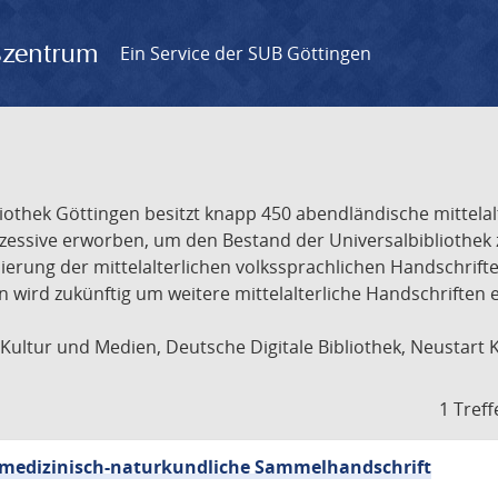
gszentrum
Ein Service der SUB Göttingen
liothek Göttingen besitzt knapp 450 abendländische mittela
ukzessive erworben, um den Bestand der Universalbibliothe
lisierung der mittelalterlichen volkssprachlichen Handschri
ion wird zukünftig um weitere mittelalterliche Handschriften
ultur und Medien, Deutsche Digitale Bibliothek, Neustart 
1 Treff
sch-medizinisch-naturkundliche Sammelhandschrift