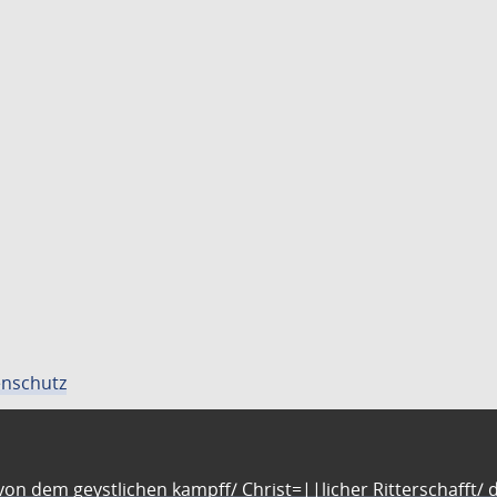
nschutz
n dem geystlichen kampff/ Christ=||licher Ritterschafft/ da