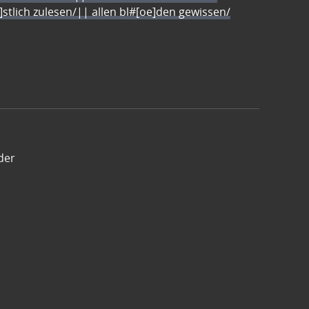
e]stlich zulesen/|| allen bl#[oe]den gewissen/
der