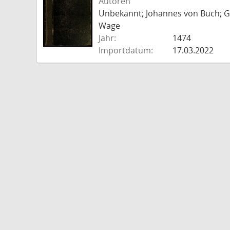
Autoren
Unbekannt; Johannes von Buch; Go
Wage
Jahr:
1474
Importdatum:
17.03.2022