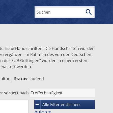
search
Suchen
lterliche Handschriften. Die Handschriften wurden
k zu ergänzen. Im Rahmen des von der Deutschen
ften der SUB Göttingen“ wurden in einem ersten
 erweitert werden.
Kultur |
Status:
laufend
er
sortiert nach
remove
Alle Filter entfernen
Autoren