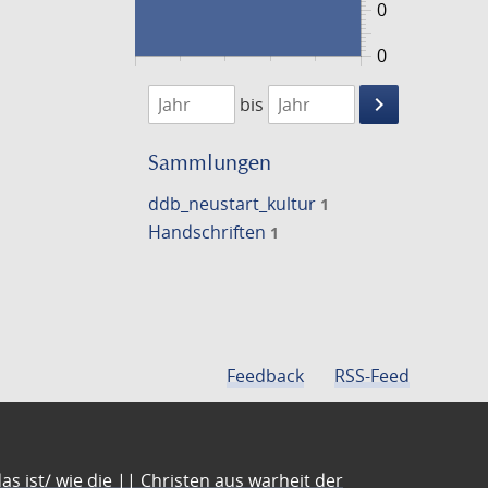
0
0
1474
1475
keyboard_arrow_right
bis
Suche
einschränke
Sammlungen
ddb_neustart_kultur
1
Handschriften
1
Feedback
RSS-Feed
s ist/ wie die || Christen aus warheit der