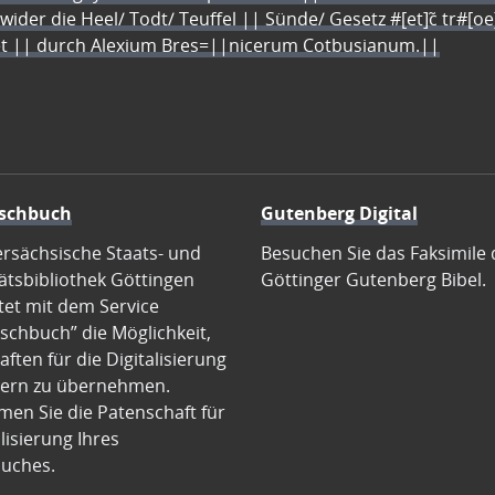
 wider die Heel/ Todt/ Teuffel || Sünde/ Gesetz #[et]c̃ tr#[o
let || durch Alexium Bres=||nicerum Cotbusianum.||
schbuch
Gutenberg Digital
ersächsische Staats- und
Besuchen Sie das Faksimile 
ätsbibliothek Göttingen
Göttinger Gutenberg Bibel.
tet mit dem Service
schbuch” die Möglichkeit,
ften für die Digitalisierung
ern zu übernehmen.
en Sie die Patenschaft für
alisierung Ihres
uches.