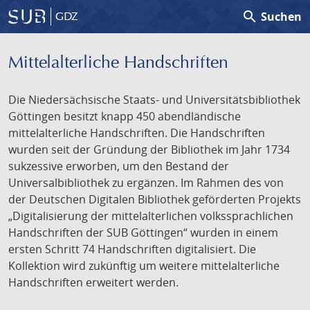
search
Suchen
GDZ
Mittelalterliche Handschriften
Die Niedersächsische Staats- und Universitätsbibliothek
Göttingen besitzt knapp 450 abendländische
mittelalterliche Handschriften. Die Handschriften
wurden seit der Gründung der Bibliothek im Jahr 1734
sukzessive erworben, um den Bestand der
Universalbibliothek zu ergänzen. Im Rahmen des von
der Deutschen Digitalen Bibliothek geförderten Projekts
„Digitalisierung der mittelalterlichen volkssprachlichen
Handschriften der SUB Göttingen“ wurden in einem
ersten Schritt 74 Handschriften digitalisiert. Die
Kollektion wird zukünftig um weitere mittelalterliche
Handschriften erweitert werden.