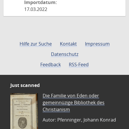
Importdatum:
17.03.2022
Hilfe zur Suche
Kontakt
Impressum
Datenschutz
Feedback
RSS-Feed
Just scanned
Die Familie von Eden oder
gemeinnüzige Bibliothek des
Christianism
Autor: Pfenninger, Johann Konrad