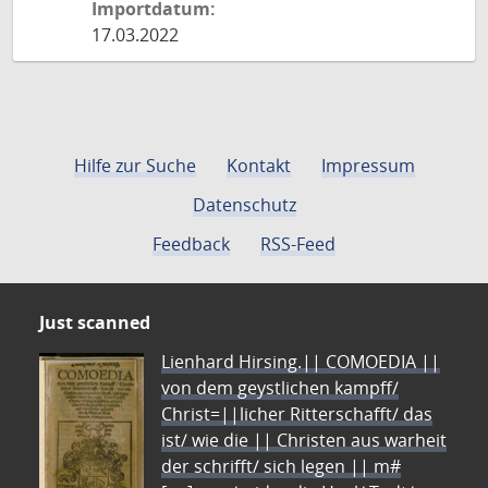
Importdatum:
17.03.2022
Hilfe zur Suche
Kontakt
Impressum
Datenschutz
Feedback
RSS-Feed
Just scanned
Lienhard Hirsing.|| COMOEDIA ||
von dem geystlichen kampff/
Christ=||licher Ritterschafft/ das
ist/ wie die || Christen aus warheit
der schrifft/ sich legen || m#