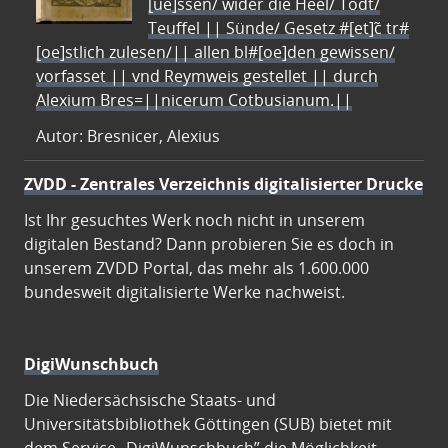
[ue]ssen/ wider die Heel/ Todt/
Teuffel || Sünde/ Gesetz #[et]c̃ tr#
[oe]stlich zulesen/|| allen bl#[oe]den gewissen/
vorfasset || vnd Reymweis gestellet || durch
Alexium Bres=||nicerum Cotbusianum.||
Autor: Bresnicer, Alexius
ZVDD - Zentrales Verzeichnis digitalisierter Drucke
Ist Ihr gesuchtes Werk noch nicht in unserem
digitalen Bestand? Dann probieren Sie es doch in
unserem ZVDD Portal, das mehr als 1.600.000
bundesweit digitalisierte Werke nachweist.
DigiWunschbuch
Die Niedersächsische Staats- und
Universitätsbibliothek Göttingen (SUB) bietet mit