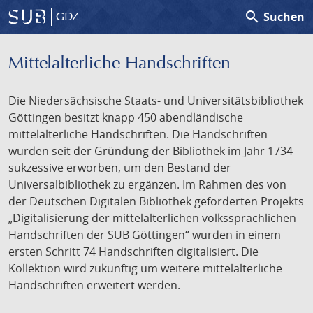
search
Suchen
GDZ
Mittelalterliche Handschriften
Die Niedersächsische Staats- und Universitätsbibliothek
Göttingen besitzt knapp 450 abendländische
mittelalterliche Handschriften. Die Handschriften
wurden seit der Gründung der Bibliothek im Jahr 1734
sukzessive erworben, um den Bestand der
Universalbibliothek zu ergänzen. Im Rahmen des von
der Deutschen Digitalen Bibliothek geförderten Projekts
„Digitalisierung der mittelalterlichen volkssprachlichen
Handschriften der SUB Göttingen“ wurden in einem
ersten Schritt 74 Handschriften digitalisiert. Die
Kollektion wird zukünftig um weitere mittelalterliche
Handschriften erweitert werden.