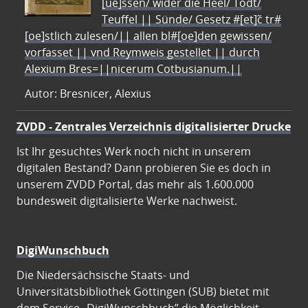
[ue]ssen/ wider die Heel/ Todt/
Teuffel || Sünde/ Gesetz #[et]c̃ tr#
[oe]stlich zulesen/|| allen bl#[oe]den gewissen/
vorfasset || vnd Reymweis gestellet || durch
Alexium Bres=||nicerum Cotbusianum.||
Autor: Bresnicer, Alexius
ZVDD - Zentrales Verzeichnis digitalisierter Drucke
Ist Ihr gesuchtes Werk noch nicht in unserem
digitalen Bestand? Dann probieren Sie es doch in
unserem ZVDD Portal, das mehr als 1.600.000
bundesweit digitalisierte Werke nachweist.
DigiWunschbuch
Die Niedersächsische Staats- und
Universitätsbibliothek Göttingen (SUB) bietet mit