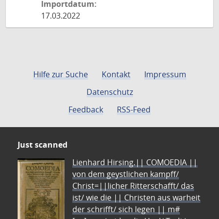
Importdatum:
17.03.2022
Hilfe zur Suche
Kontakt
Impressum
Datenschutz
Feedback
RSS-Feed
Just scanned
Lienhard Hirsing.|| COMOEDIA ||
von dem geystlichen kampff/
Christ=||licher Ritterschafft/ das
ist/ wie die || Christen aus warheit
der schrifft/ sich legen || m#