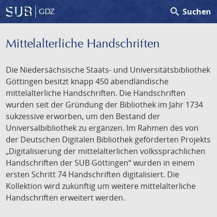
search
Suchen
GDZ
Mittelalterliche Handschriften
Die Niedersächsische Staats- und Universitätsbibliothek
Göttingen besitzt knapp 450 abendländische
mittelalterliche Handschriften. Die Handschriften
wurden seit der Gründung der Bibliothek im Jahr 1734
sukzessive erworben, um den Bestand der
Universalbibliothek zu ergänzen. Im Rahmen des von
der Deutschen Digitalen Bibliothek geförderten Projekts
„Digitalisierung der mittelalterlichen volkssprachlichen
Handschriften der SUB Göttingen“ wurden in einem
ersten Schritt 74 Handschriften digitalisiert. Die
Kollektion wird zukünftig um weitere mittelalterliche
Handschriften erweitert werden.