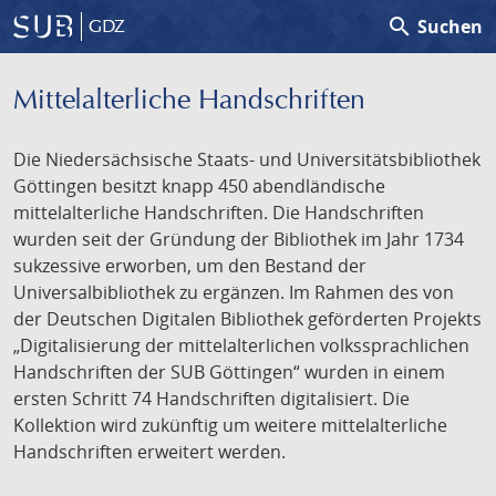
search
Suchen
GDZ
Mittelalterliche Handschriften
Die Niedersächsische Staats- und Universitätsbibliothek
Göttingen besitzt knapp 450 abendländische
mittelalterliche Handschriften. Die Handschriften
wurden seit der Gründung der Bibliothek im Jahr 1734
sukzessive erworben, um den Bestand der
Universalbibliothek zu ergänzen. Im Rahmen des von
der Deutschen Digitalen Bibliothek geförderten Projekts
„Digitalisierung der mittelalterlichen volkssprachlichen
Handschriften der SUB Göttingen“ wurden in einem
ersten Schritt 74 Handschriften digitalisiert. Die
Kollektion wird zukünftig um weitere mittelalterliche
Handschriften erweitert werden.