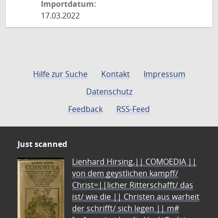
Importdatum:
17.03.2022
Hilfe zur Suche
Kontakt
Impressum
Datenschutz
Feedback
RSS-Feed
Just scanned
Lienhard Hirsing.|| COMOEDIA ||
von dem geystlichen kampff/
Christ=||licher Ritterschafft/ das
ist/ wie die || Christen aus warheit
der schrifft/ sich legen || m#