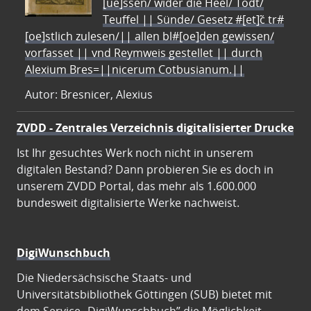
[ue]ssen/ wider die Heel/ Todt/
Teuffel || Sünde/ Gesetz #[et]c̃ tr#
[oe]stlich zulesen/|| allen bl#[oe]den gewissen/
vorfasset || vnd Reymweis gestellet || durch
Alexium Bres=||nicerum Cotbusianum.||
Autor: Bresnicer, Alexius
ZVDD - Zentrales Verzeichnis digitalisierter Drucke
Ist Ihr gesuchtes Werk noch nicht in unserem
digitalen Bestand? Dann probieren Sie es doch in
unserem ZVDD Portal, das mehr als 1.600.000
bundesweit digitalisierte Werke nachweist.
DigiWunschbuch
Die Niedersächsische Staats- und
Universitätsbibliothek Göttingen (SUB) bietet mit