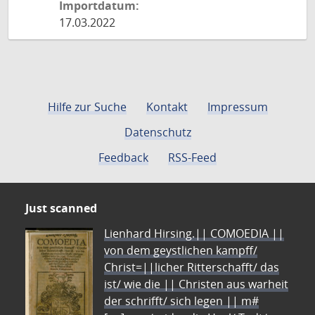
Importdatum:
17.03.2022
Hilfe zur Suche
Kontakt
Impressum
Datenschutz
Feedback
RSS-Feed
Just scanned
Lienhard Hirsing.|| COMOEDIA ||
von dem geystlichen kampff/
Christ=||licher Ritterschafft/ das
ist/ wie die || Christen aus warheit
der schrifft/ sich legen || m#