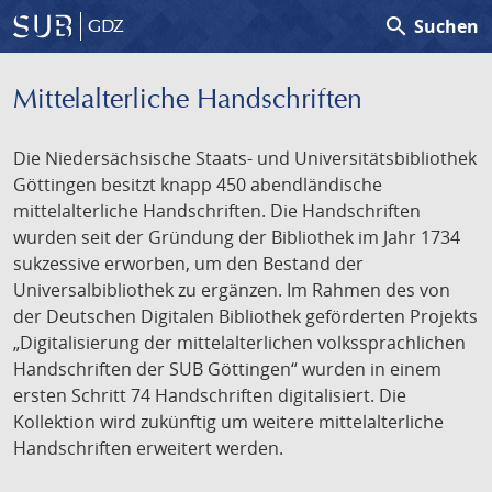
search
Suchen
GDZ
Mittelalterliche Handschriften
Die Niedersächsische Staats- und Universitätsbibliothek
Göttingen besitzt knapp 450 abendländische
mittelalterliche Handschriften. Die Handschriften
wurden seit der Gründung der Bibliothek im Jahr 1734
sukzessive erworben, um den Bestand der
Universalbibliothek zu ergänzen. Im Rahmen des von
der Deutschen Digitalen Bibliothek geförderten Projekts
„Digitalisierung der mittelalterlichen volkssprachlichen
Handschriften der SUB Göttingen“ wurden in einem
ersten Schritt 74 Handschriften digitalisiert. Die
Kollektion wird zukünftig um weitere mittelalterliche
Handschriften erweitert werden.