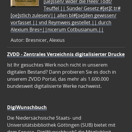
[ue]ssen/ wider die Heel/ Todt/
Teuffel || Sünde/ Gesetz #[et]c̃ tr#
[oe]stlich zulesen/|| allen bl#[oe]den gewissen/
vorfasset || vnd Reymweis gestellet || durch
Alexium Bres=||nicerum Cotbusianum.||
Autor: Bresnicer, Alexius
ZVDD - Zentrales Verzeichnis digitalisierter Drucke
Ist Ihr gesuchtes Werk noch nicht in unserem
digitalen Bestand? Dann probieren Sie es doch in
unserem ZVDD Portal, das mehr als 1.600.000
bundesweit digitalisierte Werke nachweist.
DigiWunschbuch
Die Niedersächsische Staats- und
Universitätsbibliothek Göttingen (SUB) bietet mit