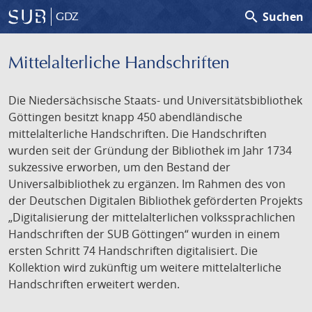
search
Suchen
GDZ
Mittelalterliche Handschriften
Die Niedersächsische Staats- und Universitätsbibliothek
Göttingen besitzt knapp 450 abendländische
mittelalterliche Handschriften. Die Handschriften
wurden seit der Gründung der Bibliothek im Jahr 1734
sukzessive erworben, um den Bestand der
Universalbibliothek zu ergänzen. Im Rahmen des von
der Deutschen Digitalen Bibliothek geförderten Projekts
„Digitalisierung der mittelalterlichen volkssprachlichen
Handschriften der SUB Göttingen“ wurden in einem
ersten Schritt 74 Handschriften digitalisiert. Die
Kollektion wird zukünftig um weitere mittelalterliche
Handschriften erweitert werden.