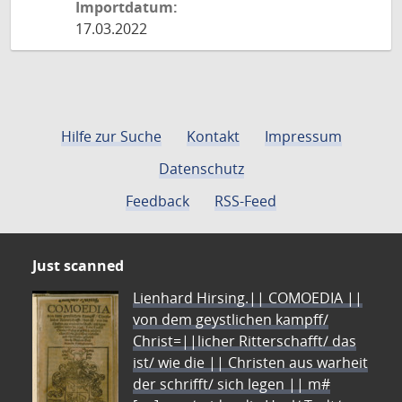
Importdatum:
17.03.2022
Hilfe zur Suche
Kontakt
Impressum
Datenschutz
Feedback
RSS-Feed
Just scanned
Lienhard Hirsing.|| COMOEDIA ||
von dem geystlichen kampff/
Christ=||licher Ritterschafft/ das
ist/ wie die || Christen aus warheit
der schrifft/ sich legen || m#