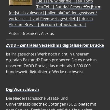
[ue]ssen/ wider die Heel/ Todt/
Teuffel || Sünde/ Gesetz #[et]c̃ tr#
[oe]stlich zulesen/|| allen bl#[oe]den gewissen/
vorfasset || vnd Reymweis gestellet || durch
Alexium Bres=||nicerum Cotbusianum.||
Autor: Bresnicer, Alexius
ZVDD - Zentrales Verzeichnis digitalisierter Drucke
Ist Ihr gesuchtes Werk noch nicht in unserem
digitalen Bestand? Dann probieren Sie es doch in
unserem ZVDD Portal, das mehr als 1.600.000
bundesweit digitalisierte Werke nachweist.
DigiWunschbuch
Die Niedersächsische Staats- und
Universitätsbibliothek Göttingen (SUB) bietet mit