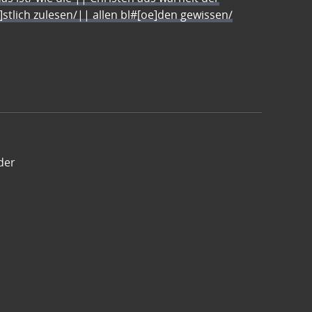
e]stlich zulesen/|| allen bl#[oe]den gewissen/
der