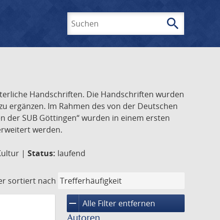
search
Suchen
lterliche Handschriften. Die Handschriften wurden
k zu ergänzen. Im Rahmen des von der Deutschen
ften der SUB Göttingen“ wurden in einem ersten
 erweitert werden.
Kultur |
Status:
laufend
er
sortiert nach
remove
Alle Filter entfernen
Autoren