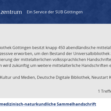
gszentrum
Ein Service der SUB Göttingen
liothek Göttingen besitzt knapp 450 abendländische mittela
ukzessive erworben, um den Bestand der Universalbibliothe
lisierung der mittelalterlichen volkssprachlichen Handschri
ion wird zukünftig um weitere mittelalterliche Handschriften
ultur und Medien, Deutsche Digitale Bibliothek, Neustart 
1 Treff
sch-medizinisch-naturkundliche Sammelhandschrift