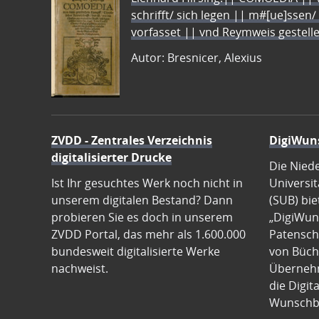
schrifft/ sich legen || m#[ue]ssen/
vorfasset || vnd Reymweis gestel
Autor: Bresnicer, Alexius
ZVDD - Zentrales Verzeichnis
DigiWun
digitalisierter Drucke
Die Nied
Ist Ihr gesuchtes Werk noch nicht in
Universit
unserem digitalen Bestand? Dann
(SUB) bie
probieren Sie es doch in unserem
„DigiWun
ZVDD Portal, das mehr als 1.600.000
Patenscha
bundesweit digitalisierte Werke
von Büch
nachweist.
Übernehm
die Digit
Wunschb