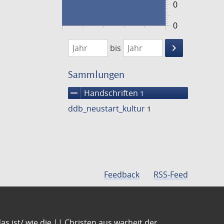
0
0
1474
1475
keyboard_arrow_right
bis
Suche
einschränke
Sammlungen
remove
Handschriften
1
ddb_neustart_kultur
1
Feedback
RSS-Feed
s ist/ wie die || Christen aus warheit der