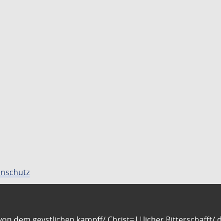
nschutz
n dem geystlichen kampff/ Christ=||licher Ritterschafft/ da