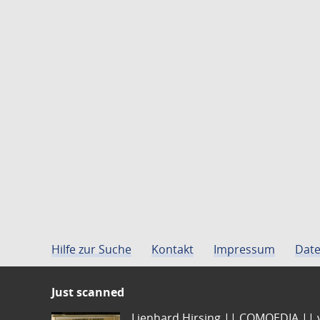
Hilfe zur Suche
Kontakt
Impressum
Date
Just scanned
Lienhard Hirsing.|| COMOEDIA || vo