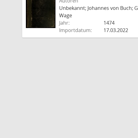
Autoren
Unbekannt; Johannes von Buch; Go
Wage
Jahr:
1474
Importdatum:
17.03.2022