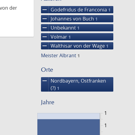
 von der
remove
Godefridus de Franconia
1
remove
Johannes von Buch
1
remove
Unbekannt
1
remove
Volmar
1
remove
Walthisar von der Wage
1
Meister Albrant
1
Orte
remove
Nordbayern, Ostfranken
(?)
1
Jahre
1
1