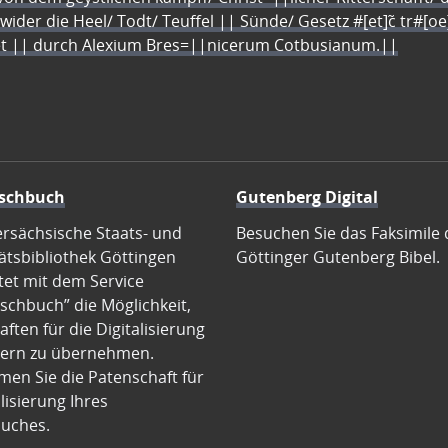
 wider die Heel/ Todt/ Teuffel || Sünde/ Gesetz #[et]c̃ tr#[o
let || durch Alexium Bres=||nicerum Cotbusianum.||
schbuch
Gutenberg Digital
ersächsische Staats- und
Besuchen Sie das Faksimile 
ätsbibliothek Göttingen
Göttinger Gutenberg Bibel.
tet mit dem Service
schbuch” die Möglichkeit,
ften für die Digitalisierung
ern zu übernehmen.
en Sie die Patenschaft für
alisierung Ihres
uches.