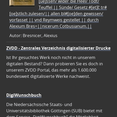
[ue]ssen/ wider die Heel/ Todt/
Teuffel || Sünde/ Gesetz #[et]c̃ tr#
[oe]stlich zulesen/|| allen bl#[oe]den gewissen/
vorfasset || vnd Reymweis gestellet || durch
Alexium Bres=||nicerum Cotbusianum.||
Autor: Bresnicer, Alexius
ZVDD - Zentrales Verzeichnis digitalisierter Drucke
Ist Ihr gesuchtes Werk noch nicht in unserem
digitalen Bestand? Dann probieren Sie es doch in
unserem ZVDD Portal, das mehr als 1.600.000
bundesweit digitalisierte Werke nachweist.
DigiWunschbuch
Die Niedersächsische Staats- und
Universitätsbibliothek Göttingen (SUB) bietet mit