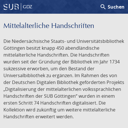
search
Suchen
GDZ
Mittelalterliche Handschriften
Die Niedersächsische Staats- und Universitätsbibliothek
Göttingen besitzt knapp 450 abendländische
mittelalterliche Handschriften. Die Handschriften
wurden seit der Gründung der Bibliothek im Jahr 1734
sukzessive erworben, um den Bestand der
Universalbibliothek zu ergänzen. Im Rahmen des von
der Deutschen Digitalen Bibliothek geförderten Projekts
„Digitalisierung der mittelalterlichen volkssprachlichen
Handschriften der SUB Göttingen“ wurden in einem
ersten Schritt 74 Handschriften digitalisiert. Die
Kollektion wird zukünftig um weitere mittelalterliche
Handschriften erweitert werden.