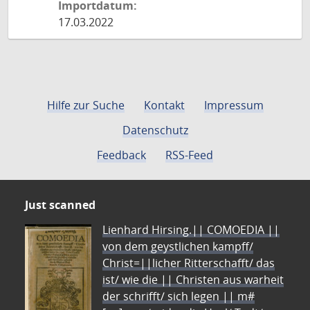
Importdatum:
17.03.2022
Hilfe zur Suche
Kontakt
Impressum
Datenschutz
Feedback
RSS-Feed
Just scanned
Lienhard Hirsing.|| COMOEDIA ||
von dem geystlichen kampff/
Christ=||licher Ritterschafft/ das
ist/ wie die || Christen aus warheit
der schrifft/ sich legen || m#