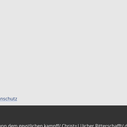
nschutz
n dem geystlichen kampff/ Christ=||licher Ritterschafft/ da