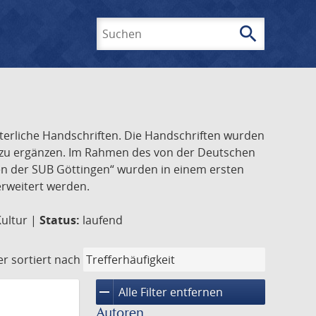
search
Suchen
lterliche Handschriften. Die Handschriften wurden
k zu ergänzen. Im Rahmen des von der Deutschen
ften der SUB Göttingen“ wurden in einem ersten
 erweitert werden.
Kultur |
Status:
laufend
er
sortiert nach
remove
Alle Filter entfernen
Autoren