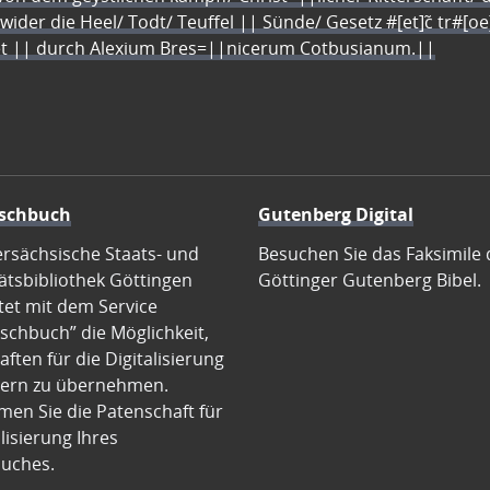
 wider die Heel/ Todt/ Teuffel || Sünde/ Gesetz #[et]c̃ tr#[o
let || durch Alexium Bres=||nicerum Cotbusianum.||
schbuch
Gutenberg Digital
ersächsische Staats- und
Besuchen Sie das Faksimile 
ätsbibliothek Göttingen
Göttinger Gutenberg Bibel.
tet mit dem Service
schbuch” die Möglichkeit,
ften für die Digitalisierung
ern zu übernehmen.
en Sie die Patenschaft für
alisierung Ihres
uches.