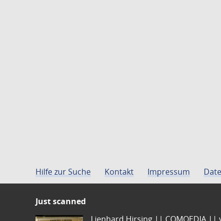
Hilfe zur Suche
Kontakt
Impressum
Date
Just scanned
Lienhard Hirsing.|| COMOEDIA || vo