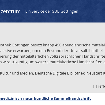
gszentrum
Ein Service der SUB Göttingen
liothek Göttingen besitzt knapp 450 abendländische mittela
ukzessive erworben, um den Bestand der Universalbibliothe
lisierung der mittelalterlichen volkssprachlichen Handschri
ion wird zukünftig um weitere mittelalterliche Handschriften
ultur und Medien, Deutsche Digitale Bibliothek, Neustart 
1 Treff
sch-medizinisch-naturkundliche Sammelhandschrift