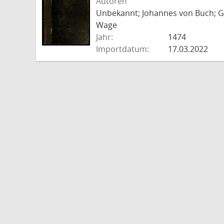
Autoren
Unbekannt; Johannes von Buch; Go
Wage
Jahr:
1474
Importdatum:
17.03.2022