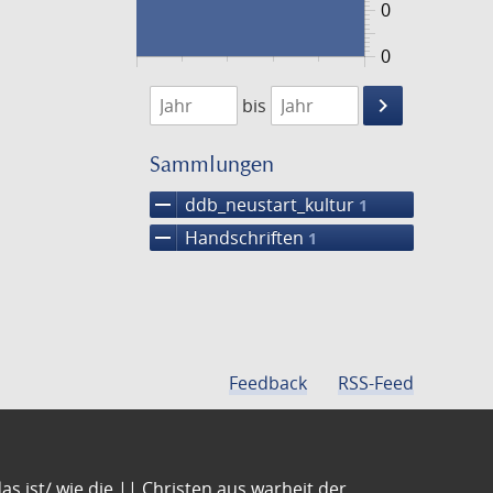
0
0
1474
1475
keyboard_arrow_right
bis
Suche
einschränke
Sammlungen
remove
ddb_neustart_kultur
1
remove
Handschriften
1
Feedback
RSS-Feed
s ist/ wie die || Christen aus warheit der