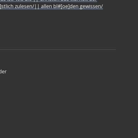
e]stlich zulesen/|| allen bl#[oe]den gewissen/
der