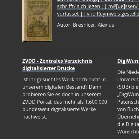
schrifft/ sich legen || m#[ue]ssen/
vorfasset || vnd Reymweis gestel
Autor: Bresnicer, Alexius
ZVDD - Zentrales Verzeichnis
DigiWun
digitalisierter Drucke
Die Nied
Ist Ihr gesuchtes Werk noch nicht in
Universit
unserem digitalen Bestand? Dann
(SUB) bie
probieren Sie es doch in unserem
„DigiWun
ZVDD Portal, das mehr als 1.600.000
Patenscha
bundesweit digitalisierte Werke
von Büch
nachweist.
Übernehm
die Digit
Wunschb