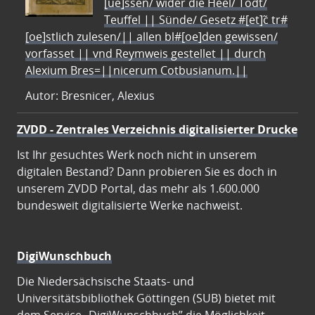
[ue]ssen/ wider die Heel/ Todt/
Teuffel || Sünde/ Gesetz #[et]c̃ tr#
[oe]stlich zulesen/|| allen bl#[oe]den gewissen/
vorfasset || vnd Reymweis gestellet || durch
Alexium Bres=||nicerum Cotbusianum.||
Autor: Bresnicer, Alexius
ZVDD - Zentrales Verzeichnis digitalisierter Drucke
Ist Ihr gesuchtes Werk noch nicht in unserem
digitalen Bestand? Dann probieren Sie es doch in
unserem ZVDD Portal, das mehr als 1.600.000
bundesweit digitalisierte Werke nachweist.
DigiWunschbuch
Die Niedersächsische Staats- und
Universitätsbibliothek Göttingen (SUB) bietet mit