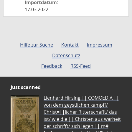
Importdatum:
17.03.2022
Hilfe zur Suche
Kontakt
Impressum
Datenschutz
Feedback
RSS-Feed
Just scanned
Lienhard Hirsing.|| COMOEDIA ||
von dem geystlichen kampff/
Christ=||licher Ritterschafft/ das
ist/ wie die || Christen aus warheit
der schrifft/ sich legen || m#