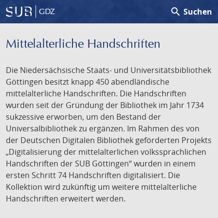
search
Suchen
GDZ
Mittelalterliche Handschriften
Die Niedersächsische Staats- und Universitätsbibliothek
Göttingen besitzt knapp 450 abendländische
mittelalterliche Handschriften. Die Handschriften
wurden seit der Gründung der Bibliothek im Jahr 1734
sukzessive erworben, um den Bestand der
Universalbibliothek zu ergänzen. Im Rahmen des von
der Deutschen Digitalen Bibliothek geförderten Projekts
„Digitalisierung der mittelalterlichen volkssprachlichen
Handschriften der SUB Göttingen“ wurden in einem
ersten Schritt 74 Handschriften digitalisiert. Die
Kollektion wird zukünftig um weitere mittelalterliche
Handschriften erweitert werden.