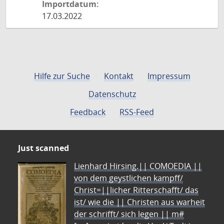
Importdatum:
17.03.2022
Hilfe zur Suche
Kontakt
Impressum
Datenschutz
Feedback
RSS-Feed
Just scanned
Lienhard Hirsing.|| COMOEDIA ||
von dem geystlichen kampff/
Christ=||licher Ritterschafft/ das
ist/ wie die || Christen aus warheit
der schrifft/ sich legen || m#