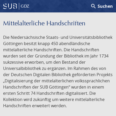
search
Suchen
GDZ
Mittelalterliche Handschriften
Die Niedersächsische Staats- und Universitätsbibliothek
Göttingen besitzt knapp 450 abendländische
mittelalterliche Handschriften. Die Handschriften
wurden seit der Gründung der Bibliothek im Jahr 1734
sukzessive erworben, um den Bestand der
Universalbibliothek zu ergänzen. Im Rahmen des von
der Deutschen Digitalen Bibliothek geförderten Projekts
„Digitalisierung der mittelalterlichen volkssprachlichen
Handschriften der SUB Göttingen“ wurden in einem
ersten Schritt 74 Handschriften digitalisiert. Die
Kollektion wird zukünftig um weitere mittelalterliche
Handschriften erweitert werden.