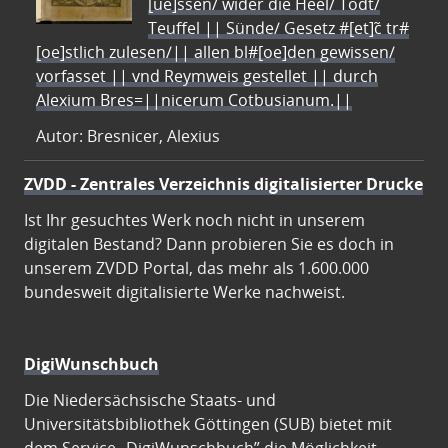
[ue]ssen/ wider die Heel/ Todt/
Teuffel || Sünde/ Gesetz #[et]c̃ tr#
[oe]stlich zulesen/|| allen bl#[oe]den gewissen/
vorfasset || vnd Reymweis gestellet || durch
Alexium Bres=||nicerum Cotbusianum.||
Autor: Bresnicer, Alexius
ZVDD - Zentrales Verzeichnis digitalisierter Drucke
Ist Ihr gesuchtes Werk noch nicht in unserem
digitalen Bestand? Dann probieren Sie es doch in
unserem ZVDD Portal, das mehr als 1.600.000
bundesweit digitalisierte Werke nachweist.
DigiWunschbuch
Die Niedersächsische Staats- und
Universitätsbibliothek Göttingen (SUB) bietet mit