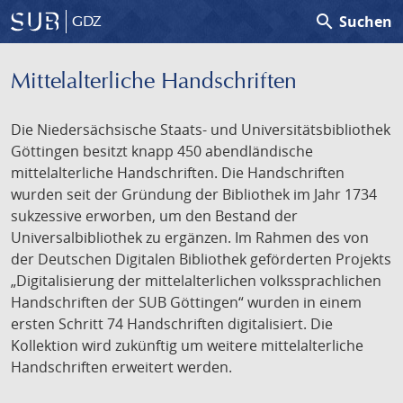
search
Suchen
GDZ
Mittelalterliche Handschriften
Die Niedersächsische Staats- und Universitätsbibliothek
Göttingen besitzt knapp 450 abendländische
mittelalterliche Handschriften. Die Handschriften
wurden seit der Gründung der Bibliothek im Jahr 1734
sukzessive erworben, um den Bestand der
Universalbibliothek zu ergänzen. Im Rahmen des von
der Deutschen Digitalen Bibliothek geförderten Projekts
„Digitalisierung der mittelalterlichen volkssprachlichen
Handschriften der SUB Göttingen“ wurden in einem
ersten Schritt 74 Handschriften digitalisiert. Die
Kollektion wird zukünftig um weitere mittelalterliche
Handschriften erweitert werden.