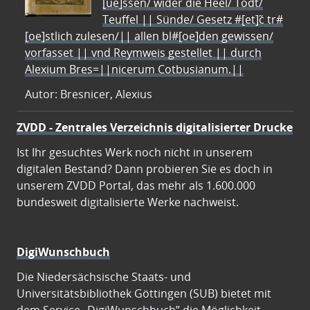
[ue]ssen/ wider die Heel/ Todt/
Teuffel || Sünde/ Gesetz #[et]c̃ tr#
[oe]stlich zulesen/|| allen bl#[oe]den gewissen/
vorfasset || vnd Reymweis gestellet || durch
Alexium Bres=||nicerum Cotbusianum.||
Autor: Bresnicer, Alexius
ZVDD - Zentrales Verzeichnis digitalisierter Drucke
Ist Ihr gesuchtes Werk noch nicht in unserem
digitalen Bestand? Dann probieren Sie es doch in
unserem ZVDD Portal, das mehr als 1.600.000
bundesweit digitalisierte Werke nachweist.
DigiWunschbuch
Die Niedersächsische Staats- und
Universitätsbibliothek Göttingen (SUB) bietet mit