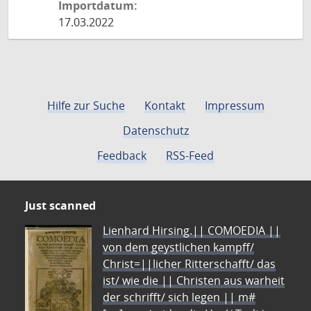
Importdatum:
17.03.2022
Hilfe zur Suche
Kontakt
Impressum
Datenschutz
Feedback
RSS-Feed
Just scanned
Lienhard Hirsing.|| COMOEDIA ||
von dem geystlichen kampff/
Christ=||licher Ritterschafft/ das
ist/ wie die || Christen aus warheit
der schrifft/ sich legen || m#