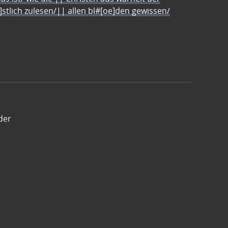
e]stlich zulesen/|| allen bl#[oe]den gewissen/
der