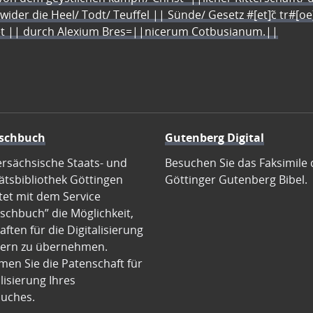
 wider die Heel/ Todt/ Teuffel || Sünde/ Gesetz #[et]c̃ tr#[o
let || durch Alexium Bres=||nicerum Cotbusianum.||
schbuch
Gutenberg Digital
ersächsische Staats- und
Besuchen Sie das Faksimile 
ätsbibliothek Göttingen
Göttinger Gutenberg Bibel.
tet mit dem Service
schbuch” die Möglichkeit,
ften für die Digitalisierung
ern zu übernehmen.
en Sie die Patenschaft für
alisierung Ihres
uches.