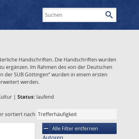
search
Suchen
lterliche Handschriften. Die Handschriften wurden
k zu ergänzen. Im Rahmen des von der Deutschen
ften der SUB Göttingen“ wurden in einem ersten
 erweitert werden.
Kultur |
Status:
laufend
er
sortiert nach
remove
Alle Filter entfernen
Autoren