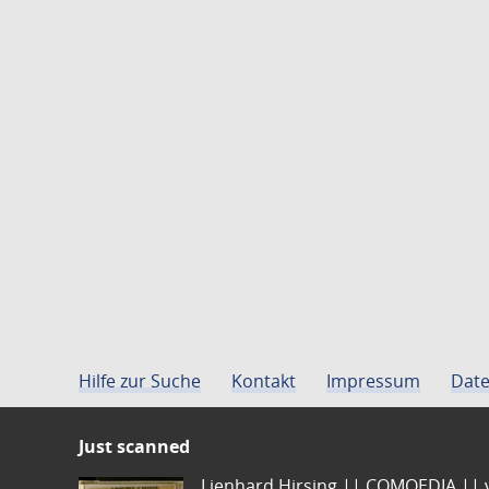
Hilfe zur Suche
Kontakt
Impressum
Date
Just scanned
Lienhard Hirsing.|| COMOEDIA || vo