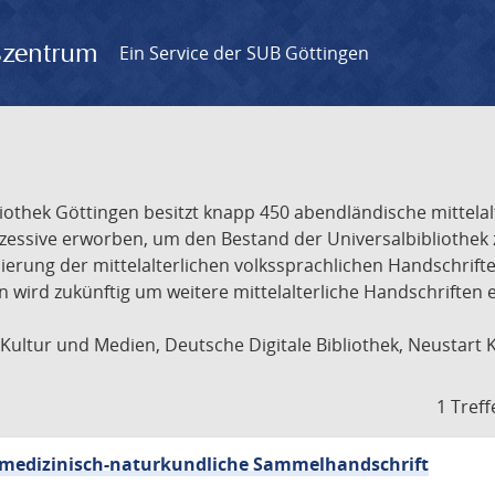
gszentrum
Ein Service der SUB Göttingen
liothek Göttingen besitzt knapp 450 abendländische mittela
ukzessive erworben, um den Bestand der Universalbibliothe
lisierung der mittelalterlichen volkssprachlichen Handschri
ion wird zukünftig um weitere mittelalterliche Handschriften
ultur und Medien, Deutsche Digitale Bibliothek, Neustart 
1 Treff
sch-medizinisch-naturkundliche Sammelhandschrift