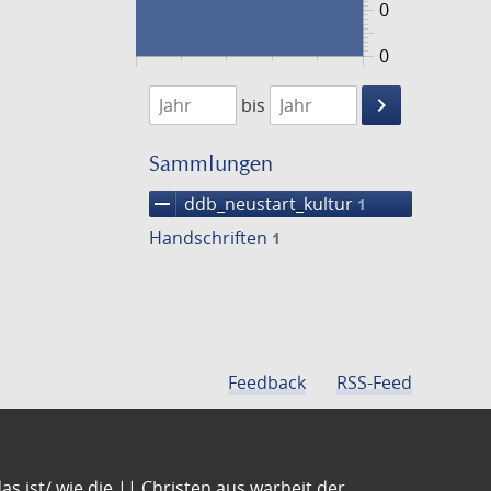
0
0
1474
1475
keyboard_arrow_right
bis
Suche
einschränke
Sammlungen
remove
ddb_neustart_kultur
1
Handschriften
1
Feedback
RSS-Feed
s ist/ wie die || Christen aus warheit der