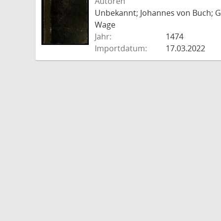
Autoren
Unbekannt; Johannes von Buch; Go
Wage
Jahr:
1474
Importdatum:
17.03.2022