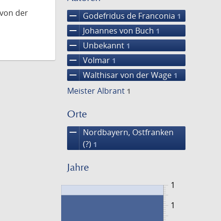
 von der
remove
Godefridus de Franconia
1
remove
Johannes von Buch
1
remove
Unbekannt
1
remove
Volmar
1
remove
Walthisar von der Wage
1
Meister Albrant
1
Orte
remove
Nordbayern, Ostfranken
(?)
1
Jahre
1
1