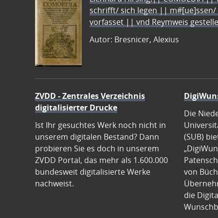
schrifft/ sich legen || m#[ue]ssen/
vorfasset || vnd Reymweis gestel
Autor: Bresnicer, Alexius
ZVDD - Zentrales Verzeichnis
DigiWun
digitalisierter Drucke
Die Nied
Ist Ihr gesuchtes Werk noch nicht in
Universit
unserem digitalen Bestand? Dann
(SUB) bie
probieren Sie es doch in unserem
„DigiWun
ZVDD Portal, das mehr als 1.600.000
Patenscha
bundesweit digitalisierte Werke
von Büch
nachweist.
Übernehm
die Digit
Wunschb