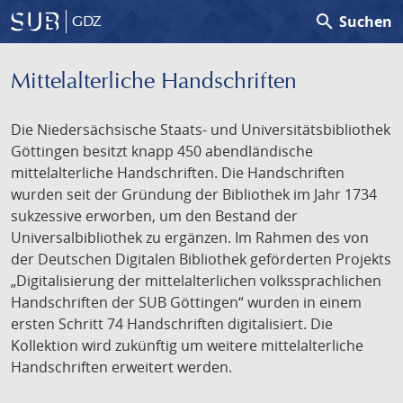
search
Suchen
GDZ
Mittelalterliche Handschriften
Die Niedersächsische Staats- und Universitätsbibliothek
Göttingen besitzt knapp 450 abendländische
mittelalterliche Handschriften. Die Handschriften
wurden seit der Gründung der Bibliothek im Jahr 1734
sukzessive erworben, um den Bestand der
Universalbibliothek zu ergänzen. Im Rahmen des von
der Deutschen Digitalen Bibliothek geförderten Projekts
„Digitalisierung der mittelalterlichen volkssprachlichen
Handschriften der SUB Göttingen“ wurden in einem
ersten Schritt 74 Handschriften digitalisiert. Die
Kollektion wird zukünftig um weitere mittelalterliche
Handschriften erweitert werden.