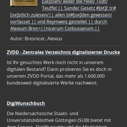
[ue]ssen/ wider die Heel/ Todt/
Teuffel || Sünde/ Gesetz #[et]c̃ tr#
[oe]stlich zulesen/|| allen bl#[oe]den gewissen/
vorfasset || vnd Reymweis gestellet || durch
Alexium Bres=||nicerum Cotbusianum.||
Autor: Bresnicer, Alexius
ZVDD - Zentrales Verzeichnis digitalisierter Drucke
Ist Ihr gesuchtes Werk noch nicht in unserem
digitalen Bestand? Dann probieren Sie es doch in
unserem ZVDD Portal, das mehr als 1.600.000
bundesweit digitalisierte Werke nachweist.
DigiWunschbuch
Die Niedersächsische Staats- und
Universitätsbibliothek Göttingen (SUB) bietet mit