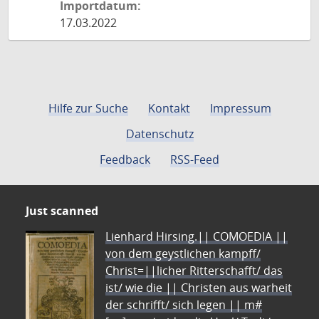
Importdatum:
17.03.2022
Hilfe zur Suche
Kontakt
Impressum
Datenschutz
Feedback
RSS-Feed
Just scanned
Lienhard Hirsing.|| COMOEDIA ||
von dem geystlichen kampff/
Christ=||licher Ritterschafft/ das
ist/ wie die || Christen aus warheit
der schrifft/ sich legen || m#