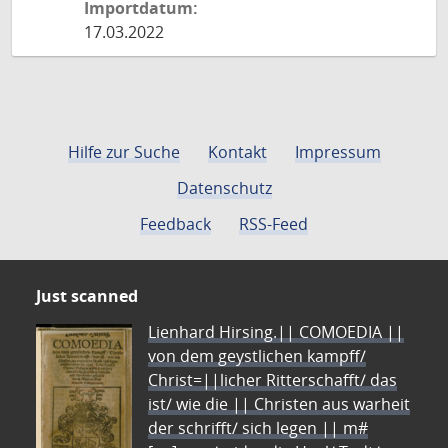
Importdatum:
17.03.2022
Hilfe zur Suche
Kontakt
Impressum
Datenschutz
Feedback
RSS-Feed
Just scanned
Lienhard Hirsing.|| COMOEDIA ||
von dem geystlichen kampff/
Christ=||licher Ritterschafft/ das
ist/ wie die || Christen aus warheit
der schrifft/ sich legen || m#