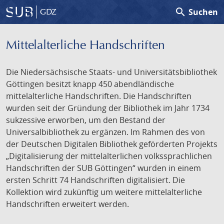
search
Suchen
GDZ
Mittelalterliche Handschriften
Die Niedersächsische Staats- und Universitätsbibliothek
Göttingen besitzt knapp 450 abendländische
mittelalterliche Handschriften. Die Handschriften
wurden seit der Gründung der Bibliothek im Jahr 1734
sukzessive erworben, um den Bestand der
Universalbibliothek zu ergänzen. Im Rahmen des von
der Deutschen Digitalen Bibliothek geförderten Projekts
„Digitalisierung der mittelalterlichen volkssprachlichen
Handschriften der SUB Göttingen“ wurden in einem
ersten Schritt 74 Handschriften digitalisiert. Die
Kollektion wird zukünftig um weitere mittelalterliche
Handschriften erweitert werden.