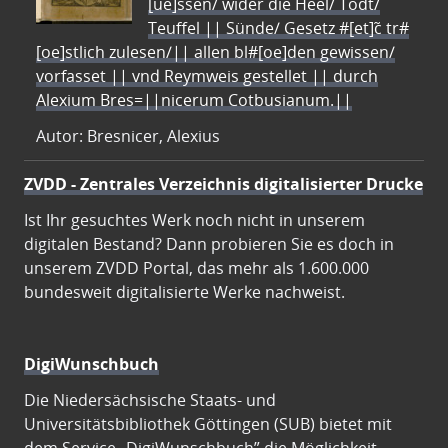
[ue]ssen/ wider die Heel/ Todt/
Teuffel || Sünde/ Gesetz #[et]c̃ tr#
[oe]stlich zulesen/|| allen bl#[oe]den gewissen/
vorfasset || vnd Reymweis gestellet || durch
Alexium Bres=||nicerum Cotbusianum.||
Autor: Bresnicer, Alexius
ZVDD - Zentrales Verzeichnis digitalisierter Drucke
Ist Ihr gesuchtes Werk noch nicht in unserem
digitalen Bestand? Dann probieren Sie es doch in
unserem ZVDD Portal, das mehr als 1.600.000
bundesweit digitalisierte Werke nachweist.
DigiWunschbuch
Die Niedersächsische Staats- und
Universitätsbibliothek Göttingen (SUB) bietet mit