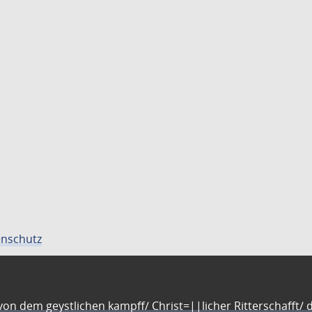
nschutz
n dem geystlichen kampff/ Christ=||licher Ritterschafft/ da