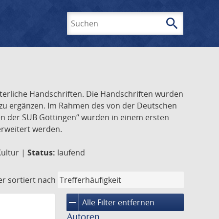
search
Suchen
lterliche Handschriften. Die Handschriften wurden
k zu ergänzen. Im Rahmen des von der Deutschen
ften der SUB Göttingen“ wurden in einem ersten
 erweitert werden.
Kultur |
Status:
laufend
er
sortiert nach
remove
Alle Filter entfernen
Autoren