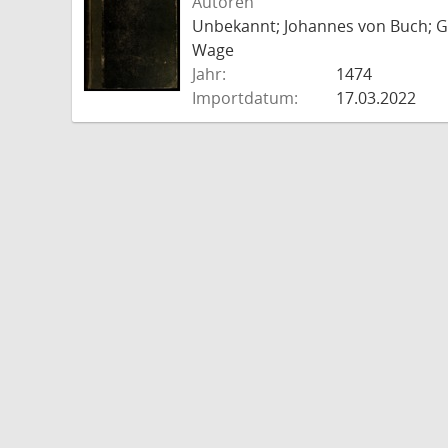
Autoren
Unbekannt; Johannes von Buch; Go
Wage
Jahr:
1474
Importdatum:
17.03.2022