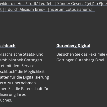
 wider die Heel/ Todt/ Teuffel || Sünde/ Gesetz #[et]c̃ tr#[o
let || durch Alexium Bres=||nicerum Cotbusianum.||
schbuch
Gutenberg Digital
ersächsische Staats- und
Besuchen Sie das Faksimile 
ätsbibliothek Göttingen
Göttinger Gutenberg Bibel.
tet mit dem Service
schbuch” die Möglichkeit,
ften für die Digitalisierung
ern zu übernehmen.
en Sie die Patenschaft für
alisierung Ihres
uches.