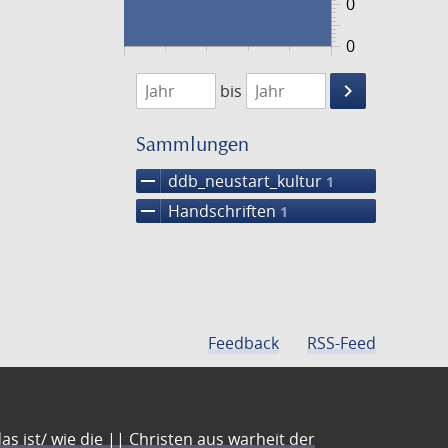
0
0
1474
1475
keyboard_arrow_right
bis
Suche
einschränke
Sammlungen
remove
ddb_neustart_kultur
1
remove
Handschriften
1
Feedback
RSS-Feed
s ist/ wie die || Christen aus warheit der