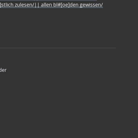
e]stlich zulesen/|| allen bl#[oe]den gewissen/
der