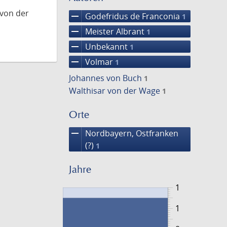
 von der
remove
Godefridus de Franconia
1
remove
Meister Albrant
1
remove
Unbekannt
1
remove
Volmar
1
Johannes von Buch
1
Walthisar von der Wage
1
Orte
remove
Nordbayern, Ostfranken
(?)
1
Jahre
1
1