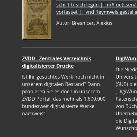
schrifft/ sich legen || m#[ue]ssen/
vorfasset || vnd Reymweis gestel
Autor: Bresnicer, Alexius
ZVDD - Zentrales Verzeichnis
DigiWun
digitalisierter Drucke
Die Nied
Ist Ihr gesuchtes Werk noch nicht in
Universit
unserem digitalen Bestand? Dann
(SUB) bie
probieren Sie es doch in unserem
„DigiWun
ZVDD Portal, das mehr als 1.600.000
Patenscha
bundesweit digitalisierte Werke
von Büch
nachweist.
Übernehm
die Digit
Wunschb