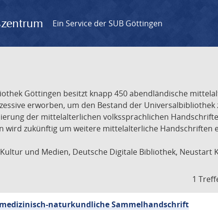
gszentrum
Ein Service der SUB Göttingen
liothek Göttingen besitzt knapp 450 abendländische mittela
ukzessive erworben, um den Bestand der Universalbibliothe
lisierung der mittelalterlichen volkssprachlichen Handschri
ion wird zukünftig um weitere mittelalterliche Handschriften
ultur und Medien, Deutsche Digitale Bibliothek, Neustart 
1 Treff
sch-medizinisch-naturkundliche Sammelhandschrift