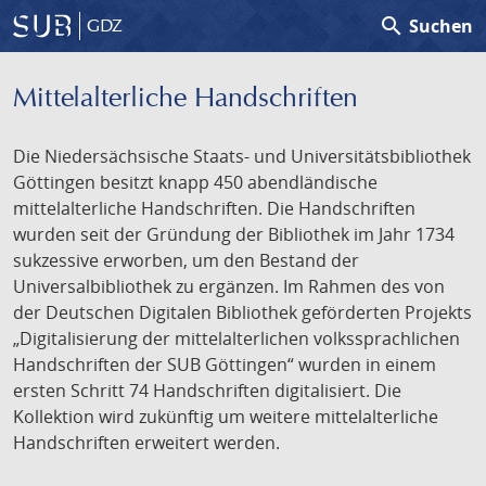
search
Suchen
GDZ
Mittelalterliche Handschriften
Die Niedersächsische Staats- und Universitätsbibliothek
Göttingen besitzt knapp 450 abendländische
mittelalterliche Handschriften. Die Handschriften
wurden seit der Gründung der Bibliothek im Jahr 1734
sukzessive erworben, um den Bestand der
Universalbibliothek zu ergänzen. Im Rahmen des von
der Deutschen Digitalen Bibliothek geförderten Projekts
„Digitalisierung der mittelalterlichen volkssprachlichen
Handschriften der SUB Göttingen“ wurden in einem
ersten Schritt 74 Handschriften digitalisiert. Die
Kollektion wird zukünftig um weitere mittelalterliche
Handschriften erweitert werden.