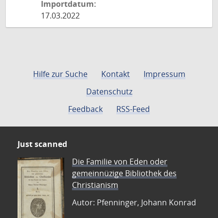
Importdatum:
17.03.2022
Hilfe zur Suche
Kontakt
Impressum
Datenschutz
Feedback
RSS-Feed
Just scanned
Die Familie von Eden oder
gemeinnüzige Bibliothek des
Christianism
Autor: Pfenninger, Johann Konrad