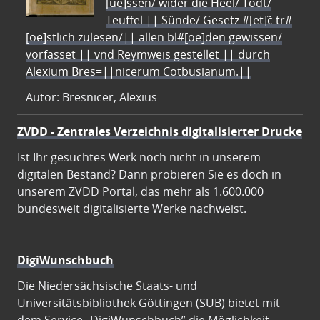
[ue]ssen/ wider die Heel/ Todt/
Teuffel || Sünde/ Gesetz #[et]c̃ tr#
[oe]stlich zulesen/|| allen bl#[oe]den gewissen/
vorfasset || vnd Reymweis gestellet || durch
Alexium Bres=||nicerum Cotbusianum.||
Autor: Bresnicer, Alexius
ZVDD - Zentrales Verzeichnis digitalisierter Drucke
Ist Ihr gesuchtes Werk noch nicht in unserem
digitalen Bestand? Dann probieren Sie es doch in
unserem ZVDD Portal, das mehr als 1.600.000
bundesweit digitalisierte Werke nachweist.
DigiWunschbuch
Die Niedersächsische Staats- und
Universitätsbibliothek Göttingen (SUB) bietet mit