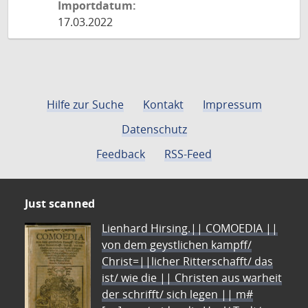
Importdatum:
17.03.2022
Hilfe zur Suche
Kontakt
Impressum
Datenschutz
Feedback
RSS-Feed
Just scanned
Lienhard Hirsing.|| COMOEDIA ||
von dem geystlichen kampff/
Christ=||licher Ritterschafft/ das
ist/ wie die || Christen aus warheit
der schrifft/ sich legen || m#