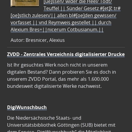
[ue]ssen/ wider die Heel/ Todt/
Teuffel || Sünde/ Gesetz #[et]c̃ tr#
[oe]stlich zulesen/|| allen bl#[oe]den gewissen/
vorfasset || vnd Reymweis gestellet || durch
Alexium Bres=||nicerum Cotbusianum.||
Autor: Bresnicer, Alexius
ZVDD - Zentrales Verzeichnis digitalisierter Drucke
Ist Ihr gesuchtes Werk noch nicht in unserem
digitalen Bestand? Dann probieren Sie es doch in
unserem ZVDD Portal, das mehr als 1.600.000
bundesweit digitalisierte Werke nachweist.
DigiWunschbuch
Die Niedersächsische Staats- und
Universitätsbibliothek Göttingen (SUB) bietet mit