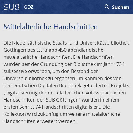
search
Suchen
GDZ
Mittelalterliche Handschriften
Die Niedersächsische Staats- und Universitätsbibliothek
Göttingen besitzt knapp 450 abendländische
mittelalterliche Handschriften. Die Handschriften
wurden seit der Gründung der Bibliothek im Jahr 1734
sukzessive erworben, um den Bestand der
Universalbibliothek zu ergänzen. Im Rahmen des von
der Deutschen Digitalen Bibliothek geförderten Projekts
„Digitalisierung der mittelalterlichen volkssprachlichen
Handschriften der SUB Göttingen“ wurden in einem
ersten Schritt 74 Handschriften digitalisiert. Die
Kollektion wird zukünftig um weitere mittelalterliche
Handschriften erweitert werden.