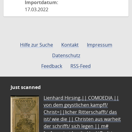
Importdatum:
17.03.2022
Hilfe zur Suche
Kontakt
Impressum
Datenschutz
Feedback
RSS-Feed
Just scanned
Lienhard Hirsing.|| COMOEDIA ||
von dem geystlichen kampff/
Christ=||licher Ritterschafft/ das
ist/ wie die || Christen aus warheit
der schrifft/ sich legen || m#