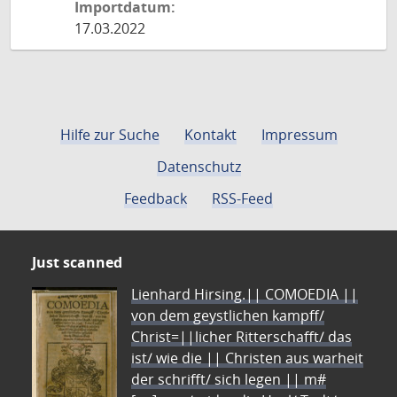
Importdatum:
17.03.2022
Hilfe zur Suche
Kontakt
Impressum
Datenschutz
Feedback
RSS-Feed
Just scanned
Lienhard Hirsing.|| COMOEDIA ||
von dem geystlichen kampff/
Christ=||licher Ritterschafft/ das
ist/ wie die || Christen aus warheit
der schrifft/ sich legen || m#