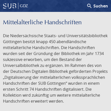
search
Suchen
GDZ
Mittelalterliche Handschriften
Die Niedersächsische Staats- und Universitätsbibliothek
Göttingen besitzt knapp 450 abendländische
mittelalterliche Handschriften. Die Handschriften
wurden seit der Gründung der Bibliothek im Jahr 1734
sukzessive erworben, um den Bestand der
Universalbibliothek zu ergänzen. Im Rahmen des von
der Deutschen Digitalen Bibliothek geförderten Projekts
„Digitalisierung der mittelalterlichen volkssprachlichen
Handschriften der SUB Göttingen“ wurden in einem
ersten Schritt 74 Handschriften digitalisiert. Die
Kollektion wird zukünftig um weitere mittelalterliche
Handschriften erweitert werden.