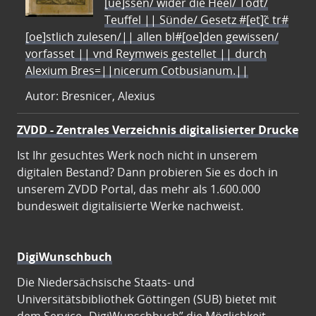
[ue]ssen/ wider die Heel/ Todt/
Teuffel || Sünde/ Gesetz #[et]c̃ tr#
[oe]stlich zulesen/|| allen bl#[oe]den gewissen/
vorfasset || vnd Reymweis gestellet || durch
Alexium Bres=||nicerum Cotbusianum.||
Autor: Bresnicer, Alexius
ZVDD - Zentrales Verzeichnis digitalisierter Drucke
Ist Ihr gesuchtes Werk noch nicht in unserem
digitalen Bestand? Dann probieren Sie es doch in
unserem ZVDD Portal, das mehr als 1.600.000
bundesweit digitalisierte Werke nachweist.
DigiWunschbuch
Die Niedersächsische Staats- und
Universitätsbibliothek Göttingen (SUB) bietet mit