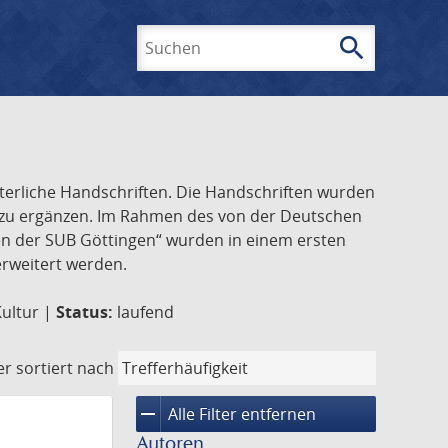
search
Suchen
lterliche Handschriften. Die Handschriften wurden
k zu ergänzen. Im Rahmen des von der Deutschen
ften der SUB Göttingen“ wurden in einem ersten
 erweitert werden.
Kultur |
Status:
laufend
er
sortiert nach
remove
Alle Filter entfernen
Autoren