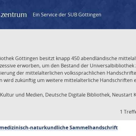
gszentrum
Ein Service der SUB Göttingen
liothek Göttingen besitzt knapp 450 abendländische mittela
ukzessive erworben, um den Bestand der Universalbibliothe
lisierung der mittelalterlichen volkssprachlichen Handschri
ion wird zukünftig um weitere mittelalterliche Handschriften
ultur und Medien, Deutsche Digitale Bibliothek, Neustart 
1 Treff
sch-medizinisch-naturkundliche Sammelhandschrift