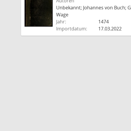
Autoren
Unbekannt; Johannes von Buch; Go
Wage
Jahr:
1474
Importdatum:
17.03.2022