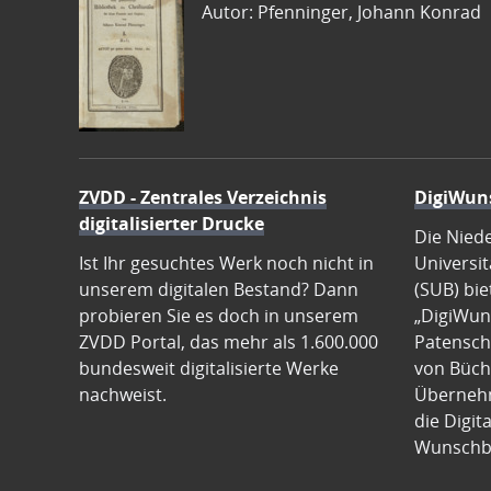
Autor: Pfenninger, Johann Konrad
ZVDD - Zentrales Verzeichnis
DigiWun
digitalisierter Drucke
Die Nied
Ist Ihr gesuchtes Werk noch nicht in
Universit
unserem digitalen Bestand? Dann
(SUB) bie
probieren Sie es doch in unserem
„DigiWun
ZVDD Portal, das mehr als 1.600.000
Patenscha
bundesweit digitalisierte Werke
von Büch
nachweist.
Übernehm
die Digit
Wunschb