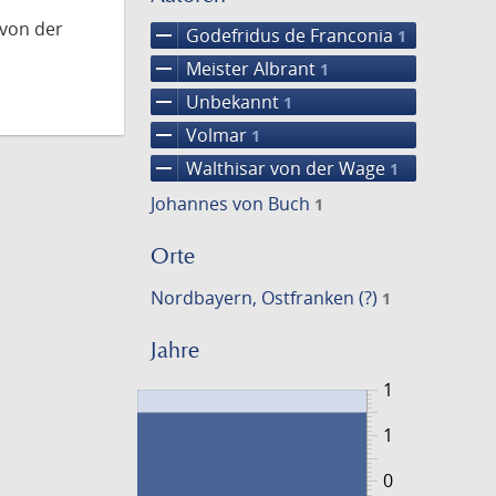
 von der
remove
Godefridus de Franconia
1
remove
Meister Albrant
1
remove
Unbekannt
1
remove
Volmar
1
remove
Walthisar von der Wage
1
Johannes von Buch
1
Orte
Nordbayern, Ostfranken (?)
1
Jahre
1
1
0