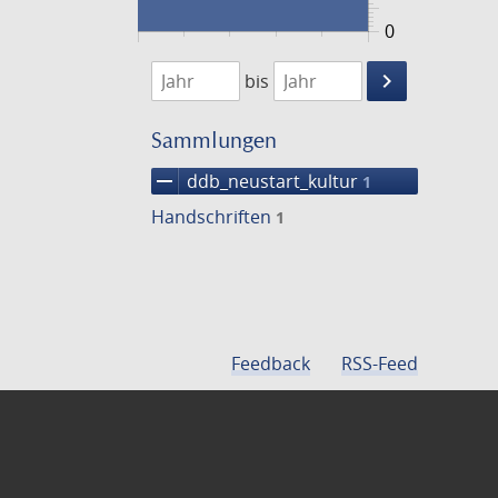
0
1474
1475
keyboard_arrow_right
bis
Suche
einschränke
Sammlungen
remove
ddb_neustart_kultur
1
Handschriften
1
Feedback
RSS-Feed