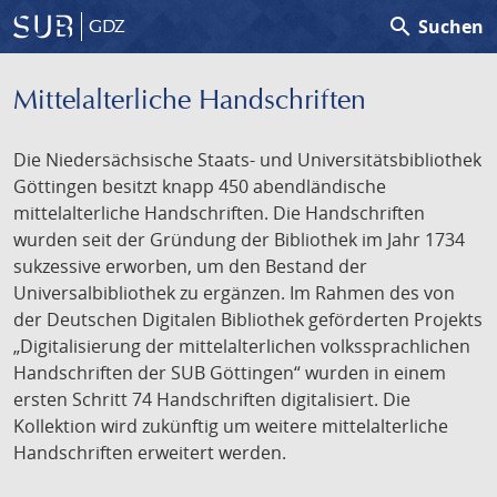
search
Suchen
GDZ
Mittelalterliche Handschriften
Die Niedersächsische Staats- und Universitätsbibliothek
Göttingen besitzt knapp 450 abendländische
mittelalterliche Handschriften. Die Handschriften
wurden seit der Gründung der Bibliothek im Jahr 1734
sukzessive erworben, um den Bestand der
Universalbibliothek zu ergänzen. Im Rahmen des von
der Deutschen Digitalen Bibliothek geförderten Projekts
„Digitalisierung der mittelalterlichen volkssprachlichen
Handschriften der SUB Göttingen“ wurden in einem
ersten Schritt 74 Handschriften digitalisiert. Die
Kollektion wird zukünftig um weitere mittelalterliche
Handschriften erweitert werden.