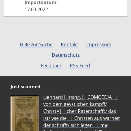
Importdatum:
17.03.2022
Hilfe zur Suche
Kontakt
Impressum
Datenschutz
Feedback
RSS-Feed
Just scanned
Lienhard Hirsing.|| COMOEDIA ||
von dem geystlichen kampff/
Christ=||licher Ritterschafft/ das
ist/ wie die || Christen aus warheit
der schrifft/ sich legen || m#