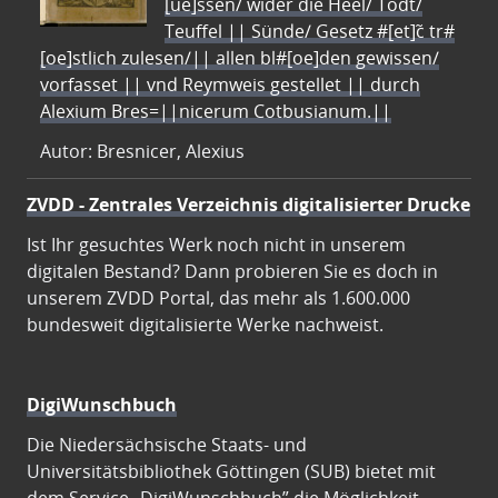
[ue]ssen/ wider die Heel/ Todt/
Teuffel || Sünde/ Gesetz #[et]c̃ tr#
[oe]stlich zulesen/|| allen bl#[oe]den gewissen/
vorfasset || vnd Reymweis gestellet || durch
Alexium Bres=||nicerum Cotbusianum.||
Autor: Bresnicer, Alexius
ZVDD - Zentrales Verzeichnis digitalisierter Drucke
Ist Ihr gesuchtes Werk noch nicht in unserem
digitalen Bestand? Dann probieren Sie es doch in
unserem ZVDD Portal, das mehr als 1.600.000
bundesweit digitalisierte Werke nachweist.
DigiWunschbuch
Die Niedersächsische Staats- und
Universitätsbibliothek Göttingen (SUB) bietet mit