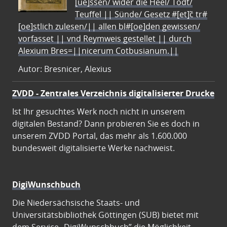
[ue]ssen/ wider die Heel/ Todt/
Teuffel || Sünde/ Gesetz #[et]c̃ tr#
[oe]stlich zulesen/|| allen bl#[oe]den gewissen/
vorfasset || vnd Reymweis gestellet || durch
Alexium Bres=||nicerum Cotbusianum.||
Autor: Bresnicer, Alexius
ZVDD - Zentrales Verzeichnis digitalisierter Drucke
Ist Ihr gesuchtes Werk noch nicht in unserem
digitalen Bestand? Dann probieren Sie es doch in
unserem ZVDD Portal, das mehr als 1.600.000
bundesweit digitalisierte Werke nachweist.
DigiWunschbuch
Die Niedersächsische Staats- und
Universitätsbibliothek Göttingen (SUB) bietet mit