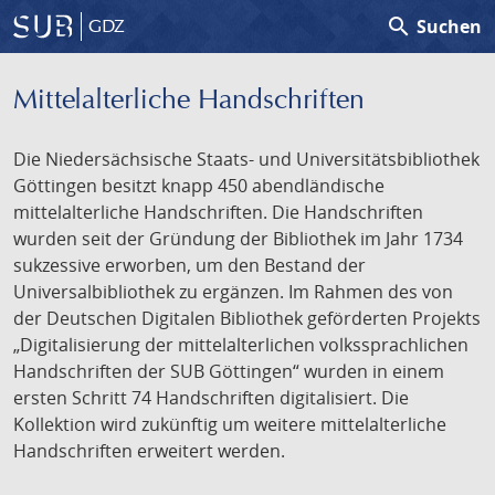
search
Suchen
GDZ
Mittelalterliche Handschriften
Die Niedersächsische Staats- und Universitätsbibliothek
Göttingen besitzt knapp 450 abendländische
mittelalterliche Handschriften. Die Handschriften
wurden seit der Gründung der Bibliothek im Jahr 1734
sukzessive erworben, um den Bestand der
Universalbibliothek zu ergänzen. Im Rahmen des von
der Deutschen Digitalen Bibliothek geförderten Projekts
„Digitalisierung der mittelalterlichen volkssprachlichen
Handschriften der SUB Göttingen“ wurden in einem
ersten Schritt 74 Handschriften digitalisiert. Die
Kollektion wird zukünftig um weitere mittelalterliche
Handschriften erweitert werden.