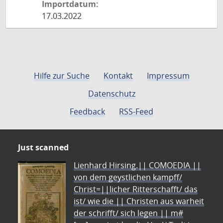
Importdatum:
17.03.2022
Hilfe zur Suche
Kontakt
Impressum
Datenschutz
Feedback
RSS-Feed
Just scanned
Lienhard Hirsing.|| COMOEDIA ||
von dem geystlichen kampff/
Christ=||licher Ritterschafft/ das
ist/ wie die || Christen aus warheit
der schrifft/ sich legen || m#