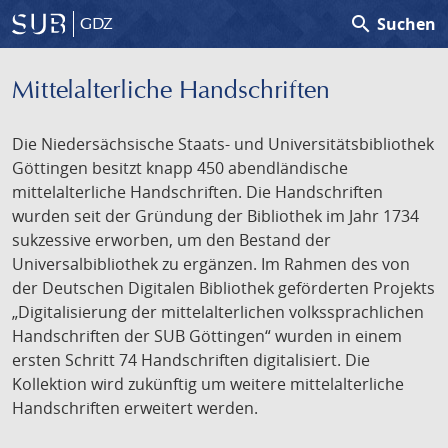
search
Suchen
GDZ
Mittelalterliche Handschriften
Die Niedersächsische Staats- und Universitätsbibliothek
Göttingen besitzt knapp 450 abendländische
mittelalterliche Handschriften. Die Handschriften
wurden seit der Gründung der Bibliothek im Jahr 1734
sukzessive erworben, um den Bestand der
Universalbibliothek zu ergänzen. Im Rahmen des von
der Deutschen Digitalen Bibliothek geförderten Projekts
„Digitalisierung der mittelalterlichen volkssprachlichen
Handschriften der SUB Göttingen“ wurden in einem
ersten Schritt 74 Handschriften digitalisiert. Die
Kollektion wird zukünftig um weitere mittelalterliche
Handschriften erweitert werden.