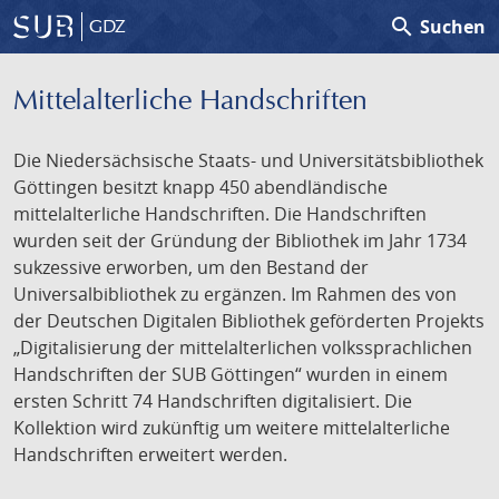
search
Suchen
GDZ
Mittelalterliche Handschriften
Die Niedersächsische Staats- und Universitätsbibliothek
Göttingen besitzt knapp 450 abendländische
mittelalterliche Handschriften. Die Handschriften
wurden seit der Gründung der Bibliothek im Jahr 1734
sukzessive erworben, um den Bestand der
Universalbibliothek zu ergänzen. Im Rahmen des von
der Deutschen Digitalen Bibliothek geförderten Projekts
„Digitalisierung der mittelalterlichen volkssprachlichen
Handschriften der SUB Göttingen“ wurden in einem
ersten Schritt 74 Handschriften digitalisiert. Die
Kollektion wird zukünftig um weitere mittelalterliche
Handschriften erweitert werden.