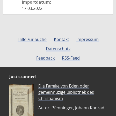
Importdatum:
17.03.2022
Hilfe zur Suche
Kontakt
Impressum
Datenschutz
Feedback
RSS-Feed
Just scanned
Die Familie von Eden oder
gemeinnüzige Bibliothek des
Christianism
Autor: Pfenninger, Johann Konrad