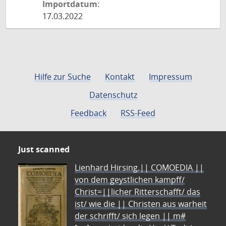
Importdatum:
17.03.2022
Hilfe zur Suche
Kontakt
Impressum
Datenschutz
Feedback
RSS-Feed
Just scanned
Lienhard Hirsing.|| COMOEDIA ||
von dem geystlichen kampff/
Christ=||licher Ritterschafft/ das
ist/ wie die || Christen aus warheit
der schrifft/ sich legen || m#