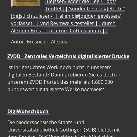
[ue]ssen/ wider die Heel/ Todt/
Teuffel || Sünde/ Gesetz #[et]c̃ tr#
[oe]stlich zulesen/|| allen bl#[oe]den gewissen/
vorfasset || vnd Reymweis gestellet || durch
Alexium Bres=||nicerum Cotbusianum.||
Autor: Bresnicer, Alexius
ZVDD - Zentrales Verzeichnis digitalisierter Drucke
Ist Ihr gesuchtes Werk noch nicht in unserem
digitalen Bestand? Dann probieren Sie es doch in
unserem ZVDD Portal, das mehr als 1.600.000
bundesweit digitalisierte Werke nachweist.
DigiWunschbuch
Die Niedersächsische Staats- und
Universitätsbibliothek Göttingen (SUB) bietet mit