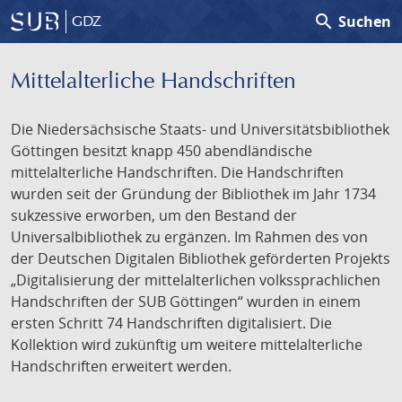
search
Suchen
GDZ
Mittelalterliche Handschriften
Die Niedersächsische Staats- und Universitätsbibliothek
Göttingen besitzt knapp 450 abendländische
mittelalterliche Handschriften. Die Handschriften
wurden seit der Gründung der Bibliothek im Jahr 1734
sukzessive erworben, um den Bestand der
Universalbibliothek zu ergänzen. Im Rahmen des von
der Deutschen Digitalen Bibliothek geförderten Projekts
„Digitalisierung der mittelalterlichen volkssprachlichen
Handschriften der SUB Göttingen“ wurden in einem
ersten Schritt 74 Handschriften digitalisiert. Die
Kollektion wird zukünftig um weitere mittelalterliche
Handschriften erweitert werden.