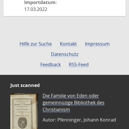
Importdatum:
17.03.2022
Hilfe zur Suche
Kontakt
Impressum
Datenschutz
Feedback
RSS-Feed
Just scanned
Die Familie von Eden oder
gemeinnüzige Bibliothek des
Christianism
Autor: Pfenninger, Johann Konrad