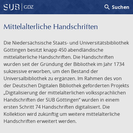
search
Suchen
GDZ
Mittelalterliche Handschriften
Die Niedersächsische Staats- und Universitätsbibliothek
Göttingen besitzt knapp 450 abendländische
mittelalterliche Handschriften. Die Handschriften
wurden seit der Gründung der Bibliothek im Jahr 1734
sukzessive erworben, um den Bestand der
Universalbibliothek zu ergänzen. Im Rahmen des von
der Deutschen Digitalen Bibliothek geförderten Projekts
„Digitalisierung der mittelalterlichen volkssprachlichen
Handschriften der SUB Göttingen“ wurden in einem
ersten Schritt 74 Handschriften digitalisiert. Die
Kollektion wird zukünftig um weitere mittelalterliche
Handschriften erweitert werden.