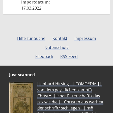
Importdatum:
17.03.2022
Hilfe zur Suche
Kontakt
Impressum
Datenschutz
Feedback
RSS-Feed
Just scanned
Lienhard Hirsing.|| COMOEDIA ||
von dem geystlichen kampff/
Christ=||licher Ritterschafft/ das
ist/ wie die || Christen aus warheit
der schrifft/ sich legen || m#