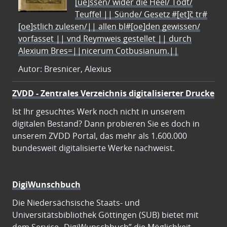
[ue]ssen/ wider die Heel/ Todt/
Teuffel || Sünde/ Gesetz #[et]c̃ tr#
[oe]stlich zulesen/|| allen bl#[oe]den gewissen/
vorfasset || vnd Reymweis gestellet || durch
Alexium Bres=||nicerum Cotbusianum.||
Autor: Bresnicer, Alexius
ZVDD - Zentrales Verzeichnis digitalisierter Drucke
Ist Ihr gesuchtes Werk noch nicht in unserem
digitalen Bestand? Dann probieren Sie es doch in
unserem ZVDD Portal, das mehr als 1.600.000
bundesweit digitalisierte Werke nachweist.
DigiWunschbuch
Die Niedersächsische Staats- und
Universitätsbibliothek Göttingen (SUB) bietet mit