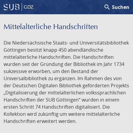
search
Suchen
GDZ
Mittelalterliche Handschriften
Die Niedersächsische Staats- und Universitätsbibliothek
Göttingen besitzt knapp 450 abendländische
mittelalterliche Handschriften. Die Handschriften
wurden seit der Gründung der Bibliothek im Jahr 1734
sukzessive erworben, um den Bestand der
Universalbibliothek zu ergänzen. Im Rahmen des von
der Deutschen Digitalen Bibliothek geförderten Projekts
„Digitalisierung der mittelalterlichen volkssprachlichen
Handschriften der SUB Göttingen“ wurden in einem
ersten Schritt 74 Handschriften digitalisiert. Die
Kollektion wird zukünftig um weitere mittelalterliche
Handschriften erweitert werden.