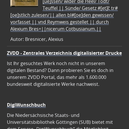
[ue]ssen/ wider die Heel/ Todt/
Teuffel || Sünde/ Gesetz #[et]c̃ tr#
[oe]stlich zulesen/|| allen bl#[oe]den gewissen/
vorfasset || vnd Reymweis gestellet || durch
Alexium Bres=||nicerum Cotbusianum.||
Autor: Bresnicer, Alexius
ZVDD - Zentrales Verzeichnis digitalisierter Drucke
Ist Ihr gesuchtes Werk noch nicht in unserem
digitalen Bestand? Dann probieren Sie es doch in
unserem ZVDD Portal, das mehr als 1.600.000
bundesweit digitalisierte Werke nachweist.
DigiWunschbuch
Die Niedersächsische Staats- und
Universitätsbibliothek Göttingen (SUB) bietet mit