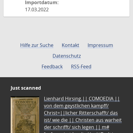
Importdatum:
17.03.2022
Hilfe zur Suche
Kontakt
Impressum
Datenschutz
Feedback
RSS-Feed
Just scanned
Lienhard Hirsing.|| COMOEDIA ||
von dem geystlichen kampff/
Christ=||licher Ritterschafft/ das
ist/ wie die || Christen aus warheit
der schrifft/ sich legen || m#