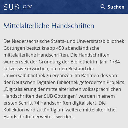
search
Suchen
GDZ
Mittelalterliche Handschriften
Die Niedersächsische Staats- und Universitätsbibliothek
Göttingen besitzt knapp 450 abendländische
mittelalterliche Handschriften. Die Handschriften
wurden seit der Gründung der Bibliothek im Jahr 1734
sukzessive erworben, um den Bestand der
Universalbibliothek zu ergänzen. Im Rahmen des von
der Deutschen Digitalen Bibliothek geförderten Projekts
„Digitalisierung der mittelalterlichen volkssprachlichen
Handschriften der SUB Göttingen“ wurden in einem
ersten Schritt 74 Handschriften digitalisiert. Die
Kollektion wird zukünftig um weitere mittelalterliche
Handschriften erweitert werden.