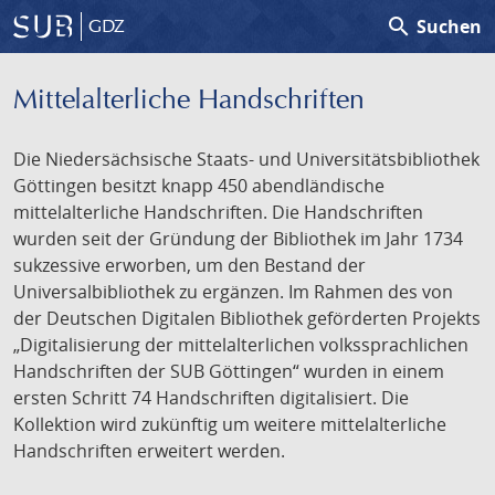
search
Suchen
GDZ
Mittelalterliche Handschriften
Die Niedersächsische Staats- und Universitätsbibliothek
Göttingen besitzt knapp 450 abendländische
mittelalterliche Handschriften. Die Handschriften
wurden seit der Gründung der Bibliothek im Jahr 1734
sukzessive erworben, um den Bestand der
Universalbibliothek zu ergänzen. Im Rahmen des von
der Deutschen Digitalen Bibliothek geförderten Projekts
„Digitalisierung der mittelalterlichen volkssprachlichen
Handschriften der SUB Göttingen“ wurden in einem
ersten Schritt 74 Handschriften digitalisiert. Die
Kollektion wird zukünftig um weitere mittelalterliche
Handschriften erweitert werden.