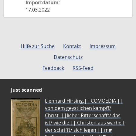
Importdatum:
17.03.2022
Hilfe zur Suche
Kontakt
Impressum
Datenschutz
Feedback
RSS-Feed
Just scanned
Lienhard Hirsing.|| COMOEDIA ||
von dem geystlichen kampff/
Christ=||licher Ritterschafft/ das
ist/ wie die || Christen aus warheit
der schrifft/ sich legen || m#