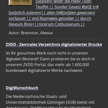
[ue]ssen/ wider die Heel/ Todt/
Teuffel || Sünde/ Gesetz #[et]c̃ tr#
[oe]stlich zulesen/|| allen bl#[oe]den gewissen/
vorfasset || vnd Reymweis gestellet || durch
Alexium Bres=||nicerum Cotbusianum.||
Autor: Bresnicer, Alexius
ZVDD - Zentrales Verzeichnis digitalisierter Drucke
Ist Ihr gesuchtes Werk noch nicht in unserem
digitalen Bestand? Dann probieren Sie es doch in
unserem ZVDD Portal, das mehr als 1.600.000
bundesweit digitalisierte Werke nachweist.
DigiWunschbuch
Die Niedersächsische Staats- und
Universitätsbibliothek Göttingen (SUB) bietet mit