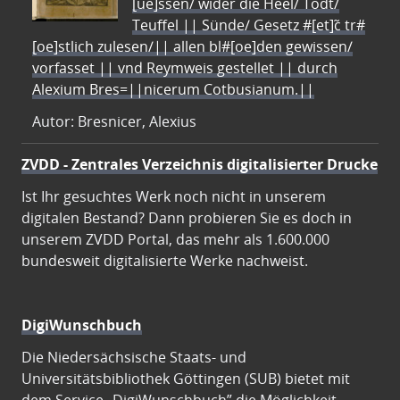
[ue]ssen/ wider die Heel/ Todt/
Teuffel || Sünde/ Gesetz #[et]c̃ tr#
[oe]stlich zulesen/|| allen bl#[oe]den gewissen/
vorfasset || vnd Reymweis gestellet || durch
Alexium Bres=||nicerum Cotbusianum.||
Autor: Bresnicer, Alexius
ZVDD - Zentrales Verzeichnis digitalisierter Drucke
Ist Ihr gesuchtes Werk noch nicht in unserem
digitalen Bestand? Dann probieren Sie es doch in
unserem ZVDD Portal, das mehr als 1.600.000
bundesweit digitalisierte Werke nachweist.
DigiWunschbuch
Die Niedersächsische Staats- und
Universitätsbibliothek Göttingen (SUB) bietet mit