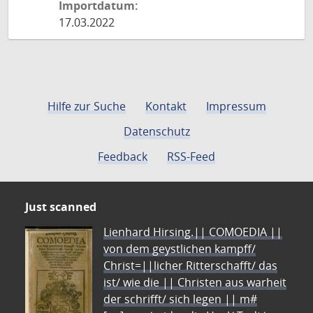
Importdatum:
17.03.2022
Hilfe zur Suche
Kontakt
Impressum
Datenschutz
Feedback
RSS-Feed
Just scanned
Lienhard Hirsing.|| COMOEDIA ||
von dem geystlichen kampff/
Christ=||licher Ritterschafft/ das
ist/ wie die || Christen aus warheit
der schrifft/ sich legen || m#